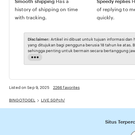
Smooth shipping
Has a
Speedy replies
H
history of shipping on time
of replying to 
with tracking.
quickly.
Disclaimer:
Artikel ini dibuat untuk tujuan informasi dan
yang ditujukan bagi pengguna berusia 18 tahun ke atas. B
sehingga penting untuk bermain secara bertanggung ja
berjudi sebagai sumber penghasilan utama. Semua ke
Read
pada faktor keberuntungan dan manajemen bermain dari
the
full
description
Listed on Sep 9, 2025
2266 favorites
BINGOTOGEL
LIVE SGPch/
Situs Terper