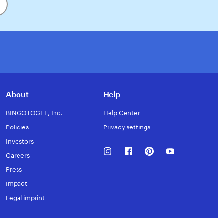
About
Help
BINGOTOGEL, Inc.
Help Center
Policies
Privacy settings
Investors
Instagram
Facebook
Pinterest
Youtube
Careers
Press
Impact
Legal imprint