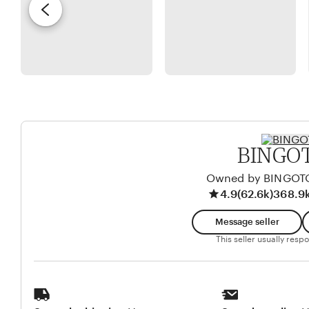
y
i
r
e
K
e
n
J
a
w
a
i
t
b
n
m
i
y
e
e
H
n
a
e
n
z
BINGO
n
a
Owned by BINGOT
4.9
(62.6k)
368.9k
h
Message seller
This seller usually res