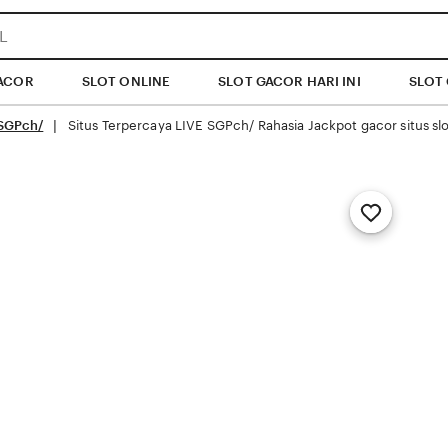
ACOR
SLOT ONLINE
SLOT GACOR HARI INI
SLOT
 SGPch/
Situs Terpercaya LIVE SGPch/ Rahasia Jackpot gacor situs slo
 | 
Add
to
Favorites