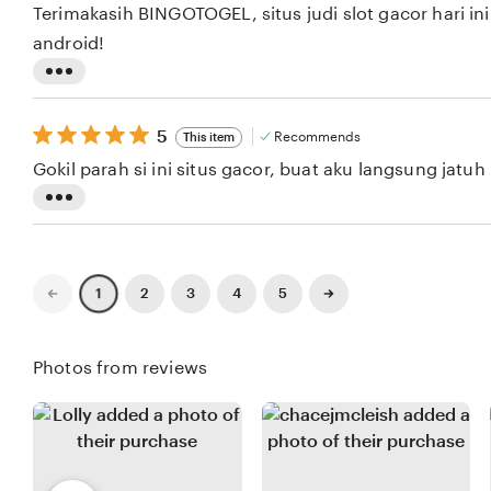
r
Terimakasih BINGOTOGEL, situs judi slot gacor hari i
of
t
5
e
android!
i
stars
v
n
L
i
g
i
e
5
r
5
Recommends
This item
s
out
w
e
of
t
b
5
v
i
stars
L
y
i
n
i
M
e
g
s
e
w
Previous
Next
r
2
3
4
5
1
t
page
page
l
b
e
i
i
y
v
n
s
Photos from reviews
L
i
g
s
e
e
r
a
s
w
e
K
l
b
v
e
i