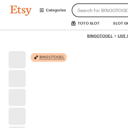
Skip
Search
BINGOTOGEL
to
Categories
for
Content
items
or
TOTO SLOT
SLOT G
shops
BINGOTOGEL
LIVE
BINGOTOGEL