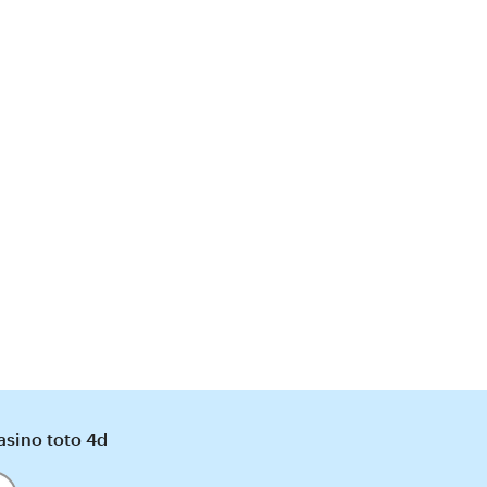
asino toto 4d