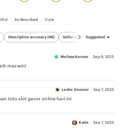
tiful
As described
Cute
Suggested
Description accuracy (48)
Seller service (19)
Sizing & Fit (1
Melissa Kernan
Sep 9, 2025
asih maxwin!
Leslie Jimenez
Sep 7, 2025
 toto slot gacor online hari ini
Katie
Sep 7, 2025