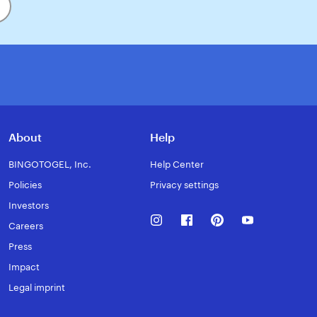
About
Help
BINGOTOGEL, Inc.
Help Center
Policies
Privacy settings
Investors
Instagram
Facebook
Pinterest
Youtube
Careers
Press
Impact
Legal imprint