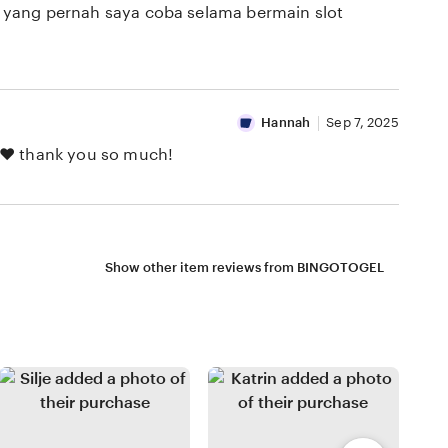
ni yang pernah saya coba selama bermain slot
Hannah
Sep 7, 2025
Gokil parah si ini situs gacor, buat aku langsung jatuh ❤️ thank you so much!
Show other item reviews from BINGOTOGEL