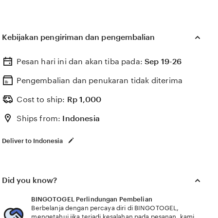
Disebut sebagai situs gacor toto slot terpercaya,
BINGOTOGEL menyediakan berbagai jenis games slot
Kebijakan pengiriman dan pengembalian
online dengan tingkat kemenangan tinggi gampang
menang hari ini. Tentu BINGOTOGEL menjadi pilihan
Pesan hari ini dan akan tiba pada:
Sep 19-26
yang tepat untuk Anda meraih kemenangan dengan
peluang menang besar di situs tergacor dan terbaik
Pengembalian dan penukaran tidak diterima
hari ini tahun 2025 minimal deposit 1000 rupiah.
Cost to ship:
Rp
1,000
Ships from:
Indonesia
Deliver to Indonesia
Did you know?
BINGOTOGEL Perlindungan Pembelian
Berbelanja dengan percaya diri di BINGOTOGEL,
mengetahui jika terjadi kesalahan pada pesanan, kami