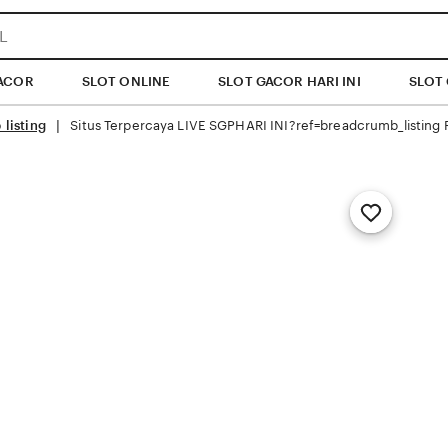
ACOR
SLOT ONLINE
SLOT GACOR HARI INI
SLOT
listing
Situs Terpercaya LIVE SGPHARI INI?ref=breadcrumb_listing Ra
 | 
Add
to
Favorites