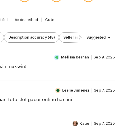
tiful
As described
Cute
Suggested
Description accuracy (48)
Seller service (19)
Sizing & Fit (1
Melissa Kernan
Sep 9, 2025
asih maxwin!
Leslie Jimenez
Sep 7, 2025
 toto slot gacor online hari ini
Katie
Sep 7, 2025