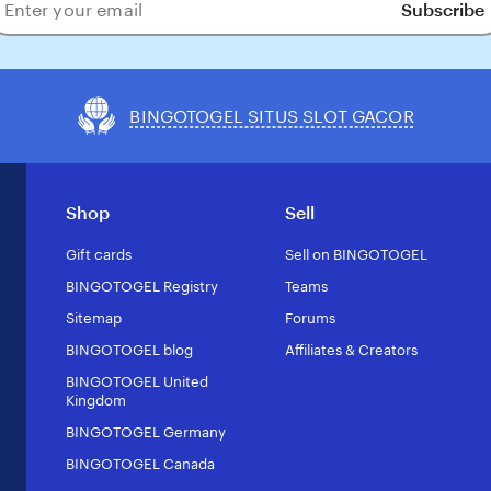
Subscribe
ter
our
ail
BINGOTOGEL SITUS SLOT GACOR
Shop
Sell
Gift cards
Sell on BINGOTOGEL
BINGOTOGEL Registry
Teams
Sitemap
Forums
BINGOTOGEL blog
Affiliates & Creators
BINGOTOGEL United
Kingdom
BINGOTOGEL Germany
BINGOTOGEL Canada