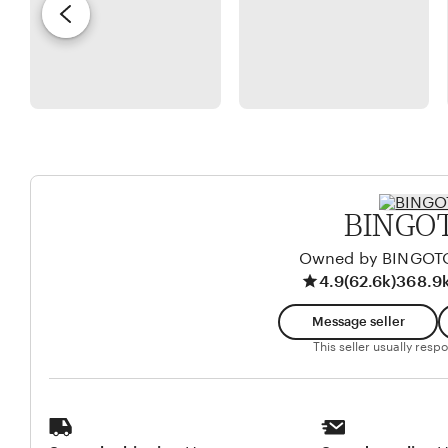
y
i
r
e
K
e
n
J
a
w
a
i
t
b
n
m
i
y
e
e
H
n
a
e
n
z
BINGO
n
a
Owned by BINGOT
4.9
(62.6k)
368.9k
h
Message seller
This seller usually res