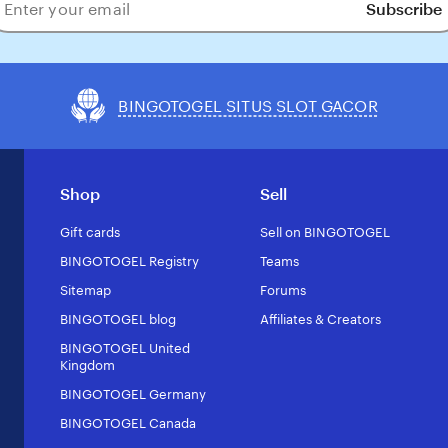
Subscribe
ter
our
ail
BINGOTOGEL SITUS SLOT GACOR
Shop
Sell
Gift cards
Sell on BINGOTOGEL
BINGOTOGEL Registry
Teams
Sitemap
Forums
BINGOTOGEL blog
Affiliates & Creators
BINGOTOGEL United
Kingdom
BINGOTOGEL Germany
BINGOTOGEL Canada