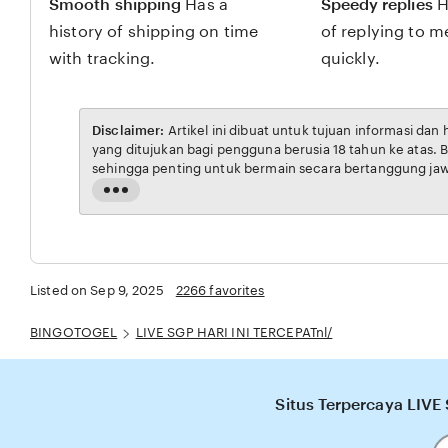
Smooth shipping
Has a
Speedy replies
H
history of shipping on time
of replying to 
with tracking.
quickly.
Disclaimer:
Artikel ini dibuat untuk tujuan informasi dan
yang ditujukan bagi pengguna berusia 18 tahun ke atas. B
sehingga penting untuk bermain secara bertanggung ja
berjudi sebagai sumber penghasilan utama. Semua ke
Read
pada faktor keberuntungan dan manajemen bermain dari
the
full
description
Listed on Sep 9, 2025
2266 favorites
BINGOTOGEL
LIVE SGP HARI INI TERCEPATnl/
Situs Terpercaya LIVE