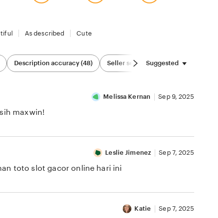
tiful
As described
Cute
Suggested
Description accuracy (48)
Seller service (19)
Sizing & Fit (1
Melissa Kernan
Sep 9, 2025
asih maxwin!
Leslie Jimenez
Sep 7, 2025
 toto slot gacor online hari ini
Katie
Sep 7, 2025