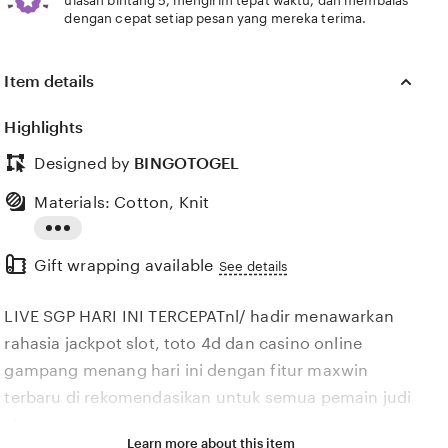
ulasan bintang 5, mengirim tepat waktu, dan membalas
dengan cepat setiap pesan yang mereka terima.
Item details
Highlights
0)
Value (9)
Comfort (8)
Ease of use (2)
Condition (1)
Designed by
BINGOTOGEL
Materials: Cotton, Knit
Read
Gift wrapping available
the
See details
full
LIVE SGP HARI INI TERCEPATnl/ hadir menawarkan
description
rahasia jackpot slot, toto 4d dan casino online
gampang menang hari ini dengan fitur maxwin
terbaru di rekomendasikan untuk semua pemain judi
slot gampang menang
Learn more about this item