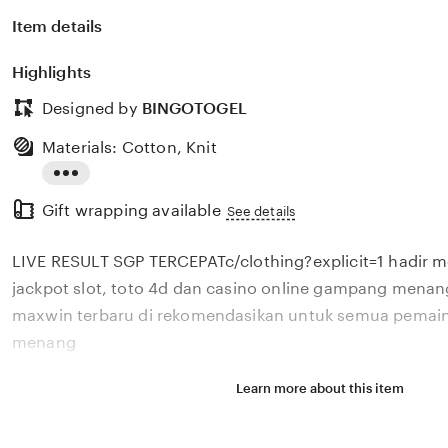
Item details
Highlights
Designed by
BINGOTOGEL
Materials: Cotton, Knit
Read
Gift wrapping available
the
See details
full
LIVE RESULT SGP TERCEPATc/clothing?explicit=1 hadir 
description
jackpot slot, toto 4d dan casino online gampang menang 
maxwin terbaru di rekomendasikan untuk semua pemain
menang
Learn more about this item
Disebut sebagai situs gacor toto slot terpercaya, BIN
berbagai jenis games slot online dengan tingkat keme