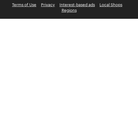
Terms of Use
Privacy
Interest-based ads
Local Shops
Regions