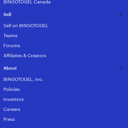
BINGOTOGEL Canada
Sell
Sell on BINGOTOGEL
Teams
Forums
Affiliates & Creators
About
BINGOTOGEL, Inc.
Policies
Investors
Careers
Press