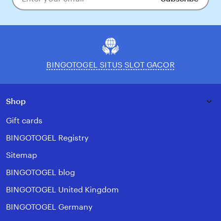
Enter
your
email
BINGOTOGEL SITUS SLOT GACOR
Shop
Gift cards
BINGOTOGEL Registry
Sitemap
BINGOTOGEL blog
BINGOTOGEL United Kingdom
BINGOTOGEL Germany