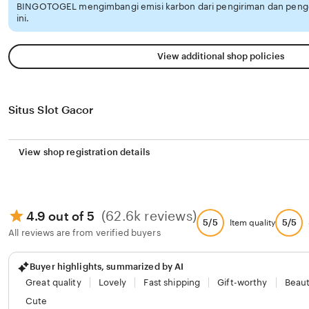
BINGOTOGEL mengimbangi emisi karbon dari pengiriman dan pen
ini.
View additional shop policies
Situs Slot Gacor
View shop registration details
(62.6k reviews)
4.9 out of 5
5/5
5/5
Item quality
All reviews are from verified buyers
Buyer highlights, summarized by AI
Great quality
Lovely
Fast shipping
Gift-worthy
Beaut
Cute