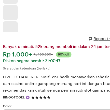
Report t
Banyak diminati. 52k orang membeli ini dalam 24 jam ter
Harga:
Rp 1,000+
Normal:
Rp 100,000+
90% off
Diskon segera berahir
21:07:47
Syarat dan ketentuan (berlaku)
LIVE HK HARI INI RESMIfi-en/ hadir menawarkan rahasia 
dan casino online gampang menang hari ini dengan fitu
rekomendasikan untuk semua pemain judi slot gampa
5
BINGOTOGEL
out
of
Color
5