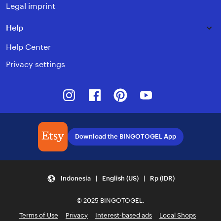
Legal imprint
Help
Help Center
Privacy settings
Instagram
Facebook
Pinterest
Youtube
Download the BINGOTOGEL App
Indonesia | English (US) | Rp (IDR)
© 2025 BINGOTOGEL.
Terms of Use
Privacy
Interest-based ads
Local Shops