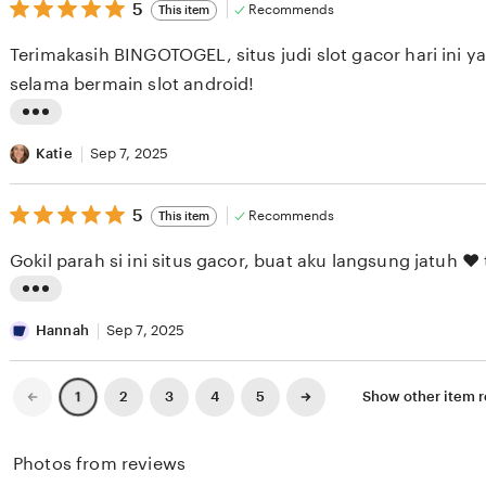
i
5
t
5
Recommends
This item
out
e
i
of
Terimakasih BINGOTOGEL, situs judi slot gacor hari ini 
5
w
n
stars
selama bermain slot android!
b
g
y
r
L
M
e
i
Katie
Sep 7, 2025
e
v
s
l
i
5
t
5
Recommends
This item
out
i
e
i
of
Gokil par
5
s
w
n
stars
s
b
g
L
a
y
r
i
Hannah
Sep 7, 2025
K
L
e
s
e
e
v
t
Previous
Next
2
3
4
5
Show other item
1
page
page
r
s
i
i
n
l
e
n
Photos from reviews
a
i
w
g