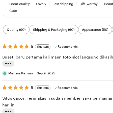
Great quality
Lovely
Fast shipping
Gift-worthy
Beaut
Cute
Filter
Quality (90)
Shipping & Packaging (60)
Appearance (50)
by
category
5
5
Recommends
This item
out
of
Buset, baru pertama kali maen toto slot langsung dikasi
5
stars
L
i
Melissa Kernan
Sep 9, 2025
s
5
t
5
Recommends
This item
out
i
of
Situs gacor! Terimakasih sudah memberi saya permainan 
5
n
stars
hari ini
g