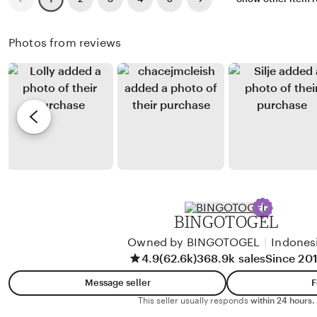
page
page
r
s
i
i
n
l
e
n
Photos from reviews
a
i
w
g
n
e
b
r
J
y
e
i
K
v
m
a
i
e
t
e
n
i
w
e
e
b
z
y
BINGOTOGEL
H
Owned by BINGOTOGEL
|
Indones
a
4.9
(62.6k)
368.9k sales
Since 20
n
n
Message seller
F
a
This seller usually responds
within 24 hours.