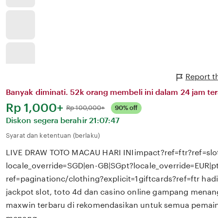
Report t
Banyak diminati. 52k orang membeli ini dalam 24 jam ter
Harga:
Rp 1,000+
Normal:
Rp 100,000+
90% off
Diskon segera berahir
21:07:47
Syarat dan ketentuan (berlaku)
LIVE DRAW TOTO MACAU HARI INIimpact?ref=ftr?ref=slot
locale_override=SGD|en-GB|SGpt?locale_override=EUR|p
ref=paginationc/clothing?explicit=1giftcards?ref=ftr ha
jackpot slot, toto 4d dan casino online gampang menang 
maxwin terbaru di rekomendasikan untuk semua pemain