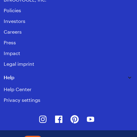
Policies
Investors
Careers
Press
Impact
Legal imprint
Help
Help Center
Privacy settings
Instagram
Facebook
Pinterest
Youtube