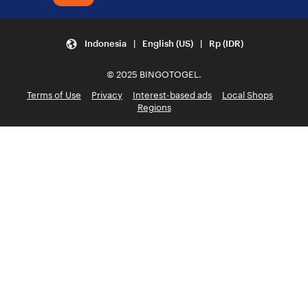
Indonesia | English (US) | Rp (IDR)
© 2025 BINGOTOGEL.
Terms of Use
Privacy
Interest-based ads
Local Shops
Regions