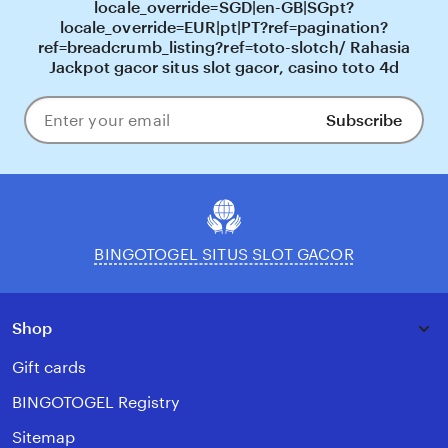
locale_override=SGD|en-GB|SGpt?
locale_override=EUR|pt|PT?ref=pagination?
ref=breadcrumb_listing?ref=toto-slotch/ Rahasia
Jackpot gacor situs slot gacor, casino toto 4d
Subscribe
Enter
your
email
BINGOTOGEL SITUS SLOT GACOR
Shop
Gift cards
BINGOTOGEL Registry
Sitemap