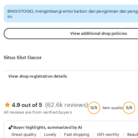
BINGOTOGEL mengimbangi emisi karbon dari pengiriman dan pen
ini.
View additional shop policies
Situs Slot Gacor
View shop registration details
(62.6k reviews)
4.9 out of 5
5/5
5/5
Item quality
All reviews are from verified buyers
Buyer highlights, summarized by AI
Great quality
Lovely
Fast shipping
Gift-worthy
Beaut