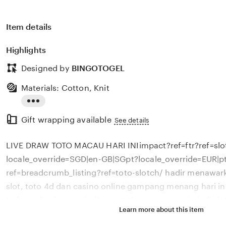
Item details
Highlights
Designed by
BINGOTOGEL
Materials: Cotton, Knit
Read
Gift wrapping available
the
See details
full
LIVE DRAW TOTO MACAU HARI INIimpact?ref=ftr?ref=slot
description
locale_override=SGD|en-GB|SGpt?locale_override=EUR|pt
ref=breadcrumb_listing?ref=toto-slotch/ hadir menawark
slot, toto 4d dan casino online gampang menang hari in
terbaru di rekomendasikan untuk semua pemain judi s
Learn more about this item