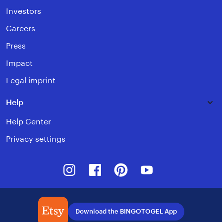
Investors
Careers
Press
Impact
Legal imprint
Help
Help Center
Privacy settings
Instagram
Facebook
Pinterest
Youtube
Download the BINGOTOGEL App