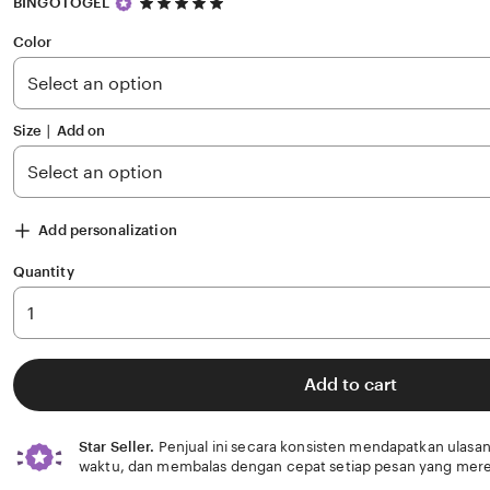
5
BINGOTOGEL
out
of
Color
5
stars
Size ∣ Add on
Add personalization
Quantity
Add to cart
Star Seller.
Penjual ini secara konsisten mendapatkan ulasan
waktu, dan membalas dengan cepat setiap pesan yang mere