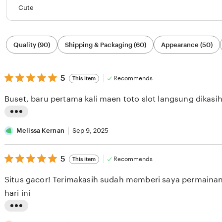
Cute
Filter
Quality (90)
Shipping & Packaging (60)
Appearance (50)
by
category
5
5
Recommends
This item
out
of
Buset, baru pertama kali maen toto slot langsung dikasi
5
stars
L
i
Melissa Kernan
Sep 9, 2025
s
5
t
5
Recommends
This item
out
i
of
Situs gacor! Terimakasih sudah memberi saya permainan 
5
n
stars
hari ini
g
r
L