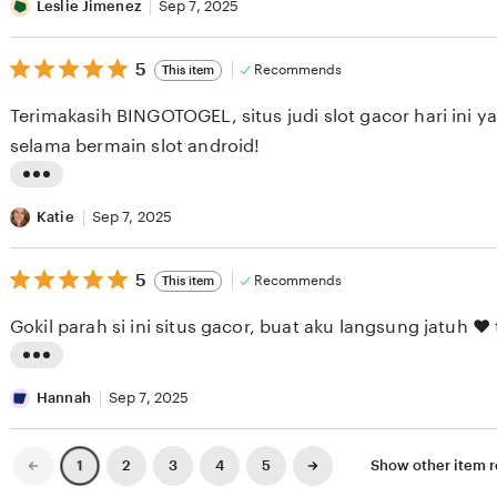
e
i
Leslie Jimenez
Sep 7, 2025
v
s
i
5
t
5
Recommends
This item
out
e
i
of
Terimakasih BINGOTOGEL, situs judi slot gacor hari ini 
5
w
n
stars
selama bermain slot android!
b
g
y
r
L
M
e
i
Katie
Sep 7, 2025
e
v
s
l
i
5
t
5
Recommends
This item
out
i
e
i
of
Gokil par
5
s
w
n
stars
s
b
g
L
a
y
r
i
Hannah
Sep 7, 2025
K
L
e
s
e
e
v
t
Previous
Next
2
3
4
5
Show other item
1
page
page
r
s
i
i