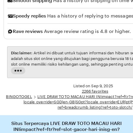
Smooth shipping
Has a history of shipping on time w
Speedy replies
Has a history of replying to messages
Rave reviews
Average review rating is 4.8 or higher.
Disclaimer:
Artikel ini dibuat untuk tujuan informasi dan hiburan 
adalah situs slot online yang ditujukan bagi pengguna berusia 18 
slot online memiliki risiko kehilangan uang, sehingga penting unt
bertanggung jawab. Penulis tidak menganjurkan pembaca untuk b
Read
penghasilan utama. Semua kemenangan maupun kekalahan sep
the
pada faktor keberuntungan dan manajemen bermain dari masing-m
full
Listed on Sep 9, 2025
description
2266 favorites
BINGOTOGEL
LIVE DRAW TOTO MACAU HARI INIimpact?ref=ftr?ref
locale_override=SGD|en-GB|SGpt?locale_override=EUR|pt|P
ref=breadcrumb_listing?ref=toto-slotch/
Situs Terpercaya LIVE DRAW TOTO MACAU HARI
INIimpact?ref=ftr?ref=slot-gacor-hari-inisg-en?