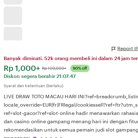
Report t
Banyak diminati. 52k orang membeli ini dalam 24 jam ter
Harga:
Rp 1,000+
Normal:
Rp 100,000+
90% off
Diskon segera berahir
21:07:47
Syarat dan ketentuan (berlaku)
LIVE DRAW TOTO MACAU HARI INI?ref=breadcrumb_listi
locale_override=EUR|fr|FRlegal/cookiessell?ref=ftr?ut
ref=slot-gacor?ref=slot-online hadir menawarkan rahasia 
dan casino online gampang menang hari ini dengan fitu
rekomendasikan untuk semua pemain judi slot gampa