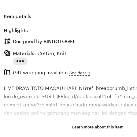
Item details
Highlights
Designed by
BINGOTOGEL
Materials: Cotton, Knit
Read
Gift wrapping available
the
See details
full
LIVE DRAW TOTO MACAU HARI INI?ref=breadcrumb_listi
description
locale_override=EUR|fr|FRlegal/cookiessell?ref=ftr?ut
ref=slot-gacor?ref=slot-online hadir menawarkan rahasia 
dan casino online gampang menang hari ini dengan fitu
rekomendasikan untuk semua pemain judi slot gampa
Learn more about this item