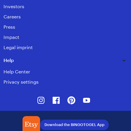
Investors
Careers
Press
Impact
Legal imprint
Help
Help Center
Privacy settings
Instagram
Facebook
Pinterest
Youtube
Download the BINGOTOGEL App