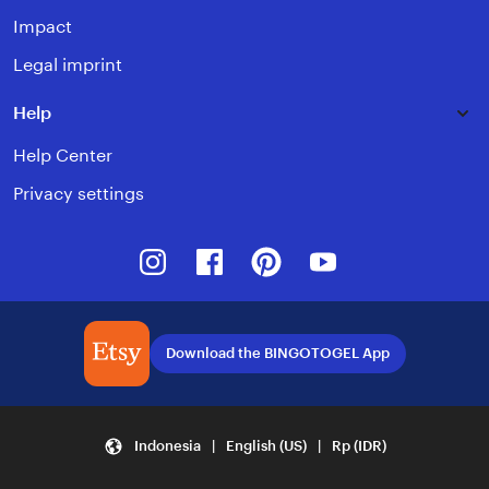
Impact
Legal imprint
Help
Help Center
Privacy settings
Instagram
Facebook
Pinterest
Youtube
Download the BINGOTOGEL App
Indonesia | English (US) | Rp (IDR)