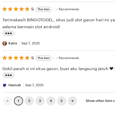
v
s
i
5
t
5
Recommends
This item
out
e
i
of
Terimakasih BINGOTOGEL, situs judi slot gacor hari ini 
5
w
n
stars
selama bermain slot android!
b
g
y
r
L
M
e
i
Katie
Sep 7, 2025
e
v
s
l
i
5
t
5
Recommends
This item
out
i
e
i
of
Gokil par
5
s
w
n
stars
s
b
g
L
a
y
r
i
Hannah
Sep 7, 2025
K
L
e
s
e
e
v
t
Previous
Next
2
3
4
5
Show other item
1
page
page
r
s
i
i
n
l
e
n