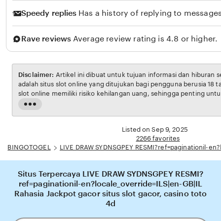
Speedy replies
Has a history of replying to messages
Rave reviews
Average review rating is 4.8 or higher.
Disclaimer:
Artikel ini dibuat untuk tujuan informasi dan hiburan 
adalah situs slot online yang ditujukan bagi pengguna berusia 18 
slot online memiliki risiko kehilangan uang, sehingga penting unt
bertanggung jawab. Penulis tidak menganjurkan pembaca untuk b
Read
penghasilan utama. Semua kemenangan maupun kekalahan sep
the
pada faktor keberuntungan dan manajemen bermain dari masing-m
full
Listed on Sep 9, 2025
description
2266 favorites
BINGOTOGEL
LIVE DRAW SYDNSGPEY RESMI?ref=paginationil-en?lo
Situs Terpercaya LIVE DRAW SYDNSGPEY RESMI?
ref=paginationil-en?locale_override=ILS|en-GB|IL
Rahasia Jackpot gacor situs slot gacor, casino toto
4d