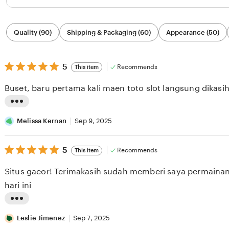
Filter
Quality (90)
Shipping & Packaging (60)
Appearance (50)
by
category
5
5
Recommends
This item
out
of
Buset, baru pertama kali maen toto slot langsung dikasi
5
stars
L
i
Melissa Kernan
Sep 9, 2025
s
5
t
5
Recommends
This item
out
i
of
Situs gacor! Terimakasih sudah memberi saya permainan 
5
n
stars
hari ini
g
r
L
e
i
Leslie Jimenez
Sep 7, 2025