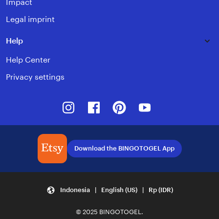
Impact
Legal imprint
Help
Help Center
Privacy settings
Instagram
Facebook
Pinterest
Youtube
Download the BINGOTOGEL App
Indonesia | English (US) | Rp (IDR)
© 2025 BINGOTOGEL.