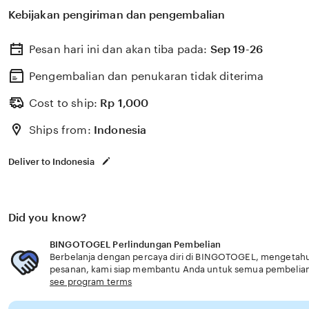
menang hari ini. Tentu BINGOTOGEL menjadi pilihan ya
Kebijakan pengiriman dan pengembalian
meraih kemenangan dengan peluang menang besar di si
terbaik hari ini tahun 2025 minimal deposit 1000 rupiah.
Pesan hari ini dan akan tiba pada:
Sep 19-26
Pengembalian dan penukaran tidak diterima
Cost to ship:
Rp
1,000
Ships from:
Indonesia
Deliver to Indonesia
Did you know?
BINGOTOGEL Perlindungan Pembelian
Berbelanja dengan percaya diri di BINGOTOGEL, mengetahui 
pesanan, kami siap membantu Anda untuk semua pembelia
see program terms