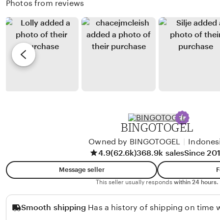
Photos from reviews
a
i
w
g
n
e
b
r
J
y
e
i
K
v
m
a
i
e
t
e
n
i
w
e
e
b
z
y
BINGOTOGEL
H
Owned by BINGOTOGEL
|
Indones
a
4.9
(62.6k)
368.9k sales
Since 20
n
n
Message seller
F
a
This seller usually responds
within 24 hours.
h
Smooth shipping
Has a history of shipping on time w