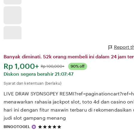
Report t
Banyak diminati. 52k orang membeli ini dalam 24 jam ter
Harga:
Rp 1,000+
Normal:
Rp 100,000+
90% off
Diskon segera berahir
21:07:47
Syarat dan ketentuan (berlaku)
LIVE DRAW SYDNSGPEY RESMI?ref=paginationcart?ref=hd
menawarkan rahasia jackpot slot, toto 4d dan casino 
hari ini dengan fitur maxwin terbaru di rekomendasika
judi slot gampang menang
5
BINGOTOGEL
out