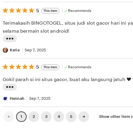
v
s
i
5
t
5
Recommends
This item
out
e
i
of
Terimakasih BINGOTOGEL, situs judi slot gacor hari ini 
5
w
n
stars
selama bermain slot android!
b
g
y
r
L
M
e
i
Katie
Sep 7, 2025
e
v
s
l
i
5
t
5
Recommends
This item
out
i
e
i
of
Gokil par
5
s
w
n
stars
s
b
g
L
a
y
r
i
Hannah
Sep 7, 2025
K
L
e
s
e
e
v
t
Previous
Next
2
3
4
5
Show other item
1
page
page
r
s
i
i
n
l
e
n