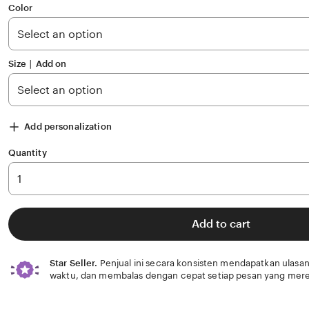
of
Color
5
stars
Size ∣ Add on
Add personalization
Quantity
Add to cart
Star Seller.
Penjual ini secara konsisten mendapatkan ulasan
waktu, dan membalas dengan cepat setiap pesan yang mere