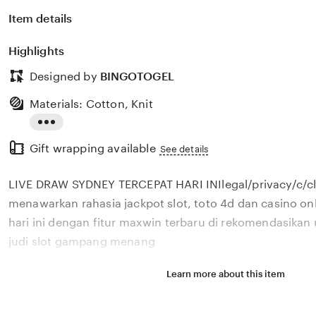
Item details
Highlights
Designed by
BINGOTOGEL
Materials: Cotton, Knit
Read
Gift wrapping available
the
See details
full
LIVE DRAW SYDNEY TERCEPAT HARI INIlegal/privacy/c/clo
description
menawarkan rahasia jackpot slot, toto 4d dan casino 
hari ini dengan fitur maxwin terbaru di rekomendasika
judi slot gampang menang
Learn more about this item
Disebut sebagai situs gacor toto slot terpercaya, BIN
berbagai jenis games slot online dengan tingkat keme