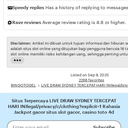
Speedy replies
Has a history of replying to messages
Rave reviews
Average review rating is 4.8 or higher.
Disclaimer:
Artikel ini dibuat untuk tujuan informasi dan hiburan 
adalah situs slot online yang ditujukan bagi pengguna berusia 18 
slot online memiliki risiko kehilangan uang, sehingga penting unt
bertanggung jawab. Penulis tidak menganjurkan pembaca untuk b
Read
penghasilan utama. Semua kemenangan maupun kekalahan sep
the
pada faktor keberuntungan dan manajemen bermain dari masing-m
full
Listed on Sep 9, 2025
description
2266 favorites
BINGOTOGEL
LIVE DRAW SYDNEY TERCEPAT HARI INIlegal/priva
Situs Terpercaya LIVE DRAW SYDNEY TERCEPAT
HARI INIlegal/privacy/c/clothing?explicit=1 Rahasia
Jackpot gacor situs slot gacor, casino toto 4d
Subscribe