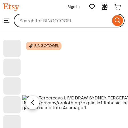
BINGOTOGEL
Sign in
Skip
to
Search
Browse
ontent
for
items
or
shops
BINGOTOGEL