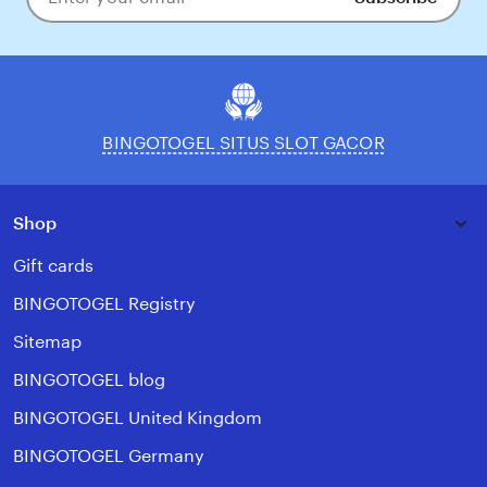
Enter
your
email
BINGOTOGEL SITUS SLOT GACOR
Shop
Gift cards
BINGOTOGEL Registry
Sitemap
BINGOTOGEL blog
BINGOTOGEL United Kingdom
BINGOTOGEL Germany