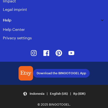
Impact
Legal imprint
Help
Help Center
Privacy settings
Instagram
Facebook
Pinterest
Youtube
Download the BINGOTOGEL App
Indonesia | English (US) | Rp (IDR)
© 2025 BINGOTOGEL.