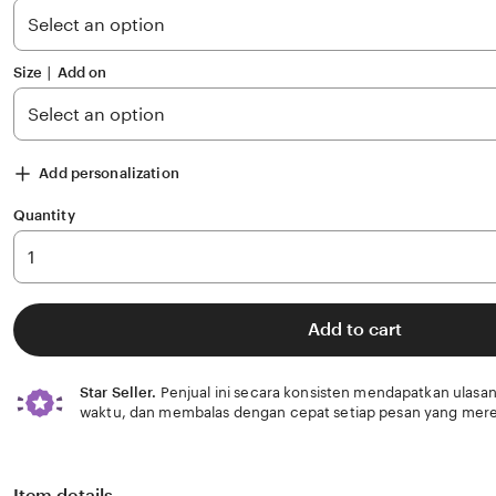
stars
Size ∣ Add on
Add personalization
Quantity
Add to cart
Star Seller.
Penjual ini secara konsisten mendapatkan ulasan
waktu, dan membalas dengan cepat setiap pesan yang mere
Item details