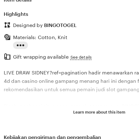
Highlights
Designed by
BINGOTOGEL
Materials: Cotton, Knit
Read
Gift wrapping available
the
See details
full
LIVE DRAW SIDNEY?ref=pagination hadir menawarkan raha
description
4d dan casino online gampang menang hari ini dengan f
rekomendasikan untuk semua pemain judi slot gampa
Disebut sebagai situs gacor toto slot terpercaya, BIN
Learn more about this item
berbagai jenis games slot online dengan tingkat keme
menang hari ini. Tentu BINGOTOGEL menjadi pilihan ya
meraih kemenangan dengan peluang menang besar di si
Kebijakan pengiriman dan pengembalian