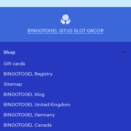
email
BINGOTOGEL SITUS SLOT GACOR
Shop
Gift cards
BINGOTOGEL Registry
Sitemap
BINGOTOGEL blog
BINGOTOGEL United Kingdom
BINGOTOGEL Germany
BINGOTOGEL Canada