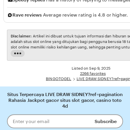
Rave reviews
Average review rating is 4.8 or higher.
Disclaimer:
Artikel ini dibuat untuk tujuan informasi dan hiburan 
adalah situs slot online yang ditujukan bagi pengguna berusia 18 
slot online memiliki risiko kehilangan uang, sehingga penting unt
bertanggung jawab. Penulis tidak menganjurkan pembaca untuk b
Read
penghasilan utama. Semua kemenangan maupun kekalahan sep
the
pada faktor keberuntungan dan manajemen bermain dari masing-m
full
Listed on Sep 9, 2025
description
2266 favorites
BINGOTOGEL
LIVE DRAW SIDNEY?ref=pagin
Situs Terpercaya LIVE DRAW SIDNEY?ref=pagination
Rahasia Jackpot gacor situs slot gacor, casino toto
4d
Subscribe
Enter
your