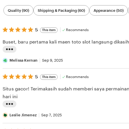
Filter
Quality (90)
Shipping & Packaging (60)
Appearance (50)
by
category
5
5
Recommends
This item
out
of
Buset, baru pertama kali maen toto slot langsung dikasi
5
stars
L
i
Melissa Kernan
Sep 9, 2025
s
5
t
5
Recommends
This item
out
i
of
Situs gacor! Terimakasih sudah memberi saya permainan 
5
n
stars
hari ini
g
r
L
e
i
Leslie Jimenez
Sep 7, 2025
v
s