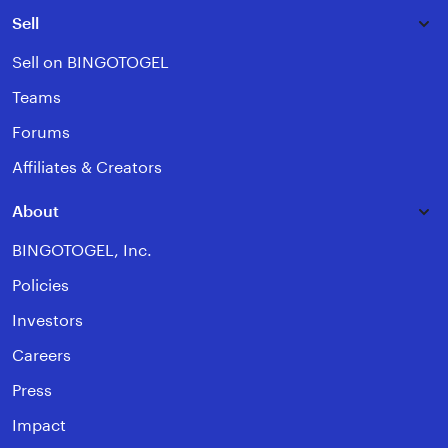
Sell
Sell on BINGOTOGEL
Teams
Forums
Affiliates & Creators
About
BINGOTOGEL, Inc.
Policies
Investors
Careers
Press
Impact