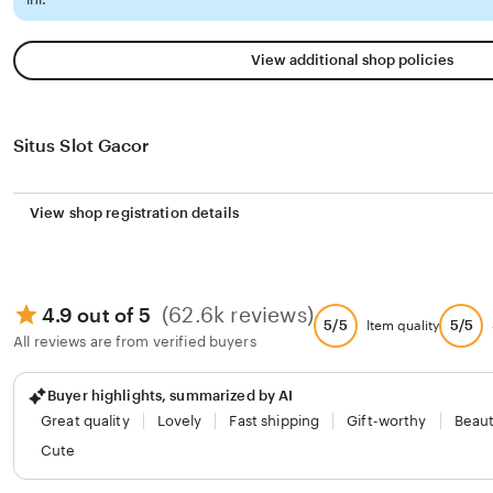
View additional shop policies
Situs Slot Gacor
View shop registration details
(62.6k reviews)
4.9 out of 5
5/5
5/5
Item quality
All reviews are from verified buyers
Buyer highlights, summarized by AI
Great quality
Lovely
Fast shipping
Gift-worthy
Beaut
Cute