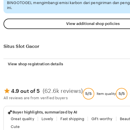
BINGOTOGEL mengimbangi emisi karbon dari pengiriman dan pen
ini.
View additional shop policies
Situs Slot Gacor
View shop registration details
(62.6k reviews)
4.9 out of 5
5/5
5/5
Item quality
All reviews are from verified buyers
Buyer highlights, summarized by AI
Great quality
Lovely
Fast shipping
Gift-worthy
Beaut
Cute