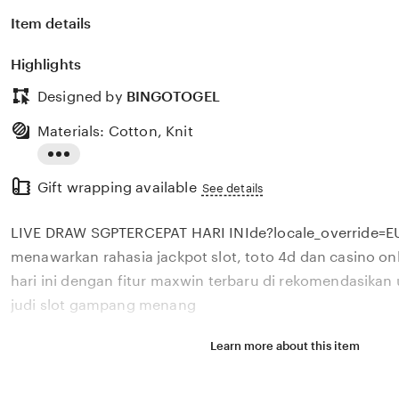
Item details
Highlights
Designed by
BINGOTOGEL
Materials: Cotton, Knit
Read
Gift wrapping available
the
See details
full
LIVE DRAW SGPTERCEPAT HARI INIde?locale_override=EU
description
menawarkan rahasia jackpot slot, toto 4d dan casino 
hari ini dengan fitur maxwin terbaru di rekomendasika
judi slot gampang menang
Learn more about this item
Disebut sebagai situs gacor toto slot terpercaya, BIN
berbagai jenis games slot online dengan tingkat keme