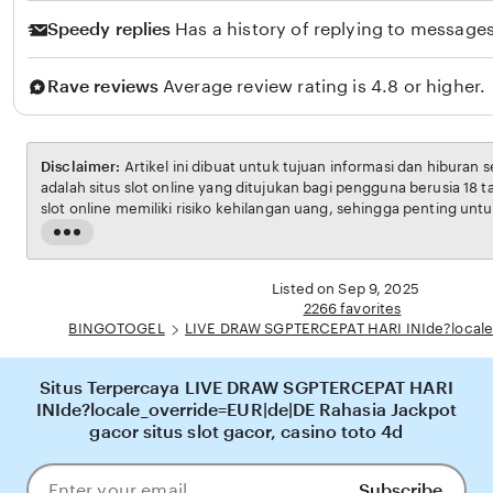
Speedy replies
Has a history of replying to messages
Rave reviews
Average review rating is 4.8 or higher.
Disclaimer:
Artikel ini dibuat untuk tujuan informasi dan hiburan 
adalah situs slot online yang ditujukan bagi pengguna berusia 18 
slot online memiliki risiko kehilangan uang, sehingga penting unt
bertanggung jawab. Penulis tidak menganjurkan pembaca untuk b
Read
penghasilan utama. Semua kemenangan maupun kekalahan sep
the
pada faktor keberuntungan dan manajemen bermain dari masing-m
full
Listed on Sep 9, 2025
description
2266 favorites
BINGOTOGEL
LIVE DRAW SGPTERCEPAT HARI INIde?locale
Situs Terpercaya LIVE DRAW SGPTERCEPAT HARI
INIde?locale_override=EUR|de|DE Rahasia Jackpot
gacor situs slot gacor, casino toto 4d
Subscribe