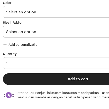
of
Color
5
stars
Size ∣ Add on
Add personalization
Quantity
Add to cart
Star Seller.
Penjual ini secara konsisten mendapatkan ulasan
waktu, dan membalas dengan cepat setiap pesan yang mere