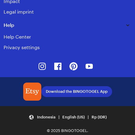
Impact
Legal imprint
Help
Help Center
Privacy settings
Instagram
Facebook
Pinterest
Youtube
Download the BINGOTOGEL App
Indonesia | English (US) | Rp (IDR)
© 2025 BINGOTOGEL.