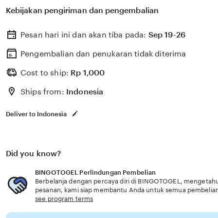
menang hari ini. Tentu BINGOTOGEL menjadi pilihan ya
Kebijakan pengiriman dan pengembalian
meraih kemenangan dengan peluang menang besar di si
terbaik hari ini tahun 2025 minimal deposit 1000 rupiah.
Pesan hari ini dan akan tiba pada:
Sep 19-26
Pengembalian dan penukaran tidak diterima
Cost to ship:
Rp
1,000
Ships from:
Indonesia
Deliver to Indonesia
Did you know?
BINGOTOGEL Perlindungan Pembelian
Berbelanja dengan percaya diri di BINGOTOGEL, mengetahui 
pesanan, kami siap membantu Anda untuk semua pembelia
see program terms