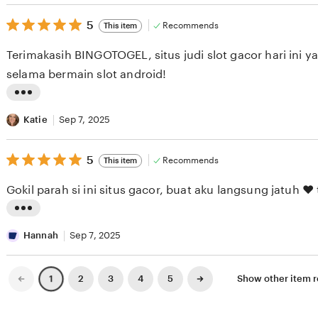
v
s
i
5
t
5
Recommends
This item
out
e
i
of
Terimakasih BINGOTOGEL, situs judi slot gacor hari ini 
5
w
n
stars
selama bermain slot android!
b
g
y
r
L
M
e
i
Katie
Sep 7, 2025
e
v
s
l
i
5
t
5
Recommends
This item
out
i
e
i
of
Gokil par
5
s
w
n
stars
s
b
g
L
a
y
r
i
Hannah
Sep 7, 2025
K
L
e
s
e
e
v
t
Previous
Next
2
3
4
5
Show other item
1
page
page
r
s
i
i
n
l
e
n