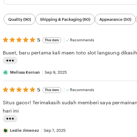
Filter
Quality (90)
Shipping & Packaging (60)
Appearance (50)
by
category
5
5
Recommends
This item
out
of
Buset, baru pertama kali maen toto slot langsung dikasi
5
stars
L
i
Melissa Kernan
Sep 9, 2025
s
5
t
5
Recommends
This item
out
i
of
Situs gacor! Terimakasih sudah memberi saya permainan 
5
n
stars
hari ini
g
r
L
e
i
Leslie Jimenez
Sep 7, 2025