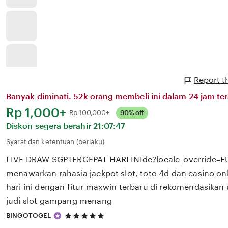
Report t
Banyak diminati. 52k orang membeli ini dalam 24 jam ter
Harga:
Rp 1,000+
Normal:
Rp 100,000+
90% off
Diskon segera berahir
21:07:47
Syarat dan ketentuan (berlaku)
LIVE DRAW SGPTERCEPAT HARI INIde?locale_override=EU
menawarkan rahasia jackpot slot, toto 4d dan casino 
hari ini dengan fitur maxwin terbaru di rekomendasika
judi slot gampang menang
5
BINGOTOGEL
out