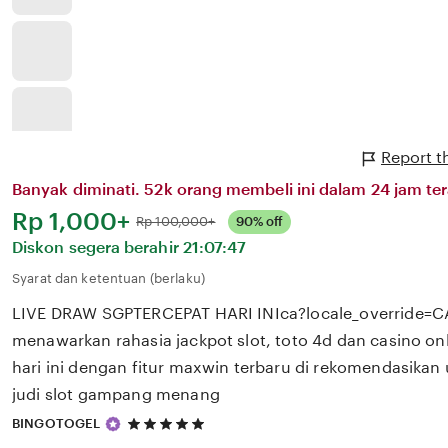
Report t
Banyak diminati. 52k orang membeli ini dalam 24 jam ter
Harga:
Rp 1,000+
Normal:
Rp 100,000+
90% off
Diskon segera berahir
21:07:47
Syarat dan ketentuan (berlaku)
LIVE DRAW SGPTERCEPAT HARI INIca?locale_override=C
menawarkan rahasia jackpot slot, toto 4d dan casino 
hari ini dengan fitur maxwin terbaru di rekomendasika
judi slot gampang menang
5
BINGOTOGEL
out