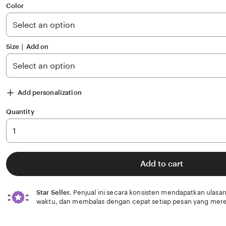
of
Color
5
stars
Size ∣ Add on
Add personalization
Quantity
Add to cart
Star Seller.
Penjual ini secara konsisten mendapatkan ulasan
waktu, dan membalas dengan cepat setiap pesan yang mere