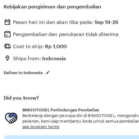
menang hari ini. Tentu BINGOTOGEL menjadi pilihan ya
Kebijakan pengiriman dan pengembalian
meraih kemenangan dengan peluang menang besar di si
terbaik hari ini tahun 2025 minimal deposit 1000 rupiah.
Pesan hari ini dan akan tiba pada:
Sep 19-26
Pengembalian dan penukaran tidak diterima
Cost to ship:
Rp
1,000
Ships from:
Indonesia
Deliver to Indonesia
Did you know?
BINGOTOGEL Perlindungan Pembelian
Berbelanja dengan percaya diri di BINGOTOGEL, mengetahui 
pesanan, kami siap membantu Anda untuk semua pembelia
see program terms