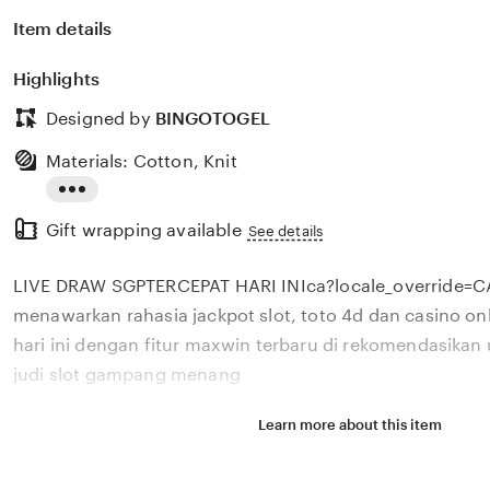
Item details
Highlights
Designed by
BINGOTOGEL
Materials: Cotton, Knit
Read
Gift wrapping available
the
See details
full
LIVE DRAW SGPTERCEPAT HARI INIca?locale_override=C
description
menawarkan rahasia jackpot slot, toto 4d dan casino 
hari ini dengan fitur maxwin terbaru di rekomendasika
judi slot gampang menang
Learn more about this item
Disebut sebagai situs gacor toto slot terpercaya, BIN
berbagai jenis games slot online dengan tingkat keme