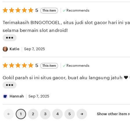
v
s
i
5
t
5
Recommends
This item
out
e
i
of
Terimakasih BINGOTOGEL, situs judi slot gacor hari ini 
5
w
n
stars
selama bermain slot android!
b
g
y
r
L
M
e
i
Katie
Sep 7, 2025
e
v
s
l
i
5
t
5
Recommends
This item
out
i
e
i
of
Gokil par
5
s
w
n
stars
s
b
g
L
a
y
r
i
Hannah
Sep 7, 2025
K
L
e
s
e
e
v
t
Previous
Next
2
3
4
5
Show other item
1
page
page
r
s
i
i
n
l
e
n