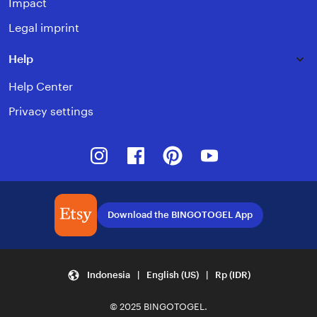
Impact
Legal imprint
Help
Help Center
Privacy settings
Instagram
Facebook
Pinterest
Youtube
Download the BINGOTOGEL App
Indonesia | English (US) | Rp (IDR)
© 2025 BINGOTOGEL.