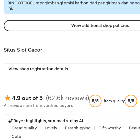
BINGOTOGEL mengimbangi emisi karbon dari pengiriman dan pen
ini.
View additional shop policies
Situs Slot Gacor
View shop registration details
(62.6k reviews)
4.9 out of 5
5/5
5/5
Item quality
All reviews are from verified buyers
Buyer highlights, summarized by AI
Great quality
Lovely
Fast shipping
Gift-worthy
Beaut
Cute