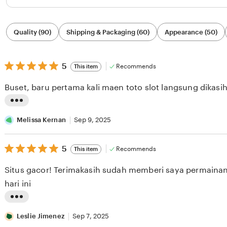
Filter
Quality (90)
Shipping & Packaging (60)
Appearance (50)
by
category
5
5
Recommends
This item
out
of
Buset, baru pertama kali maen toto slot langsung dikasi
5
stars
L
i
Melissa Kernan
Sep 9, 2025
s
5
t
5
Recommends
This item
out
i
of
Situs gacor! Terimakasih sudah memberi saya permainan 
5
n
stars
hari ini
g
r
L
e
i
Leslie Jimenez
Sep 7, 2025