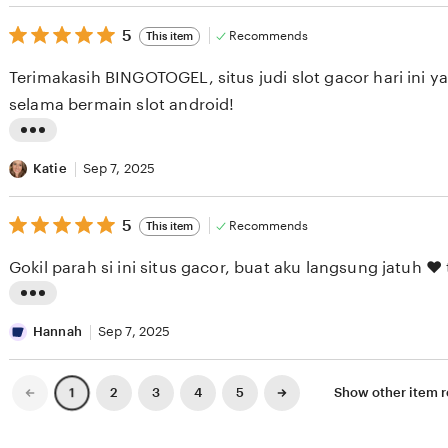
v
s
i
5
t
5
Recommends
This item
out
e
i
of
Terimakasih BINGOTOGEL, situs judi slot gacor hari ini 
5
w
n
stars
selama bermain slot android!
b
g
y
r
L
M
e
i
Katie
Sep 7, 2025
e
v
s
l
i
5
t
5
Recommends
This item
out
i
e
i
of
Gokil par
5
s
w
n
stars
s
b
g
L
a
y
r
i
Hannah
Sep 7, 2025
K
L
e
s
e
e
v
t
Previous
Next
2
3
4
5
Show other item
1
page
page
r
s
i
i
n
l
e
n