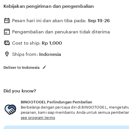
menang hari ini. Tentu BINGOTOGEL menjadi pilihan ya
Kebijakan pengiriman dan pengembalian
meraih kemenangan dengan peluang menang besar di si
terbaik hari ini tahun 2025 minimal deposit 1000 rupiah.
Pesan hari ini dan akan tiba pada:
Sep 19-26
Pengembalian dan penukaran tidak diterima
Cost to ship:
Rp
1,000
Ships from:
Indonesia
Deliver to Indonesia
Did you know?
BINGOTOGEL Perlindungan Pembelian
Berbelanja dengan percaya diri di BINGOTOGEL, mengetahui 
pesanan, kami siap membantu Anda untuk semua pembelia
see program terms