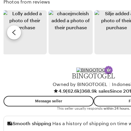
Photos from reviews
a
i
w
g
n
e
b
r
J
y
e
i
K
v
m
a
i
e
t
e
n
i
w
e
e
b
z
y
BINGOTOGEL
H
Owned by BINGOTOGEL
|
Indones
a
4.9
(62.6k)
368.9k sales
Since 20
n
n
Message seller
F
a
This seller usually responds
within 24 hours.
h
Smooth shipping
Has a history of shipping on time w