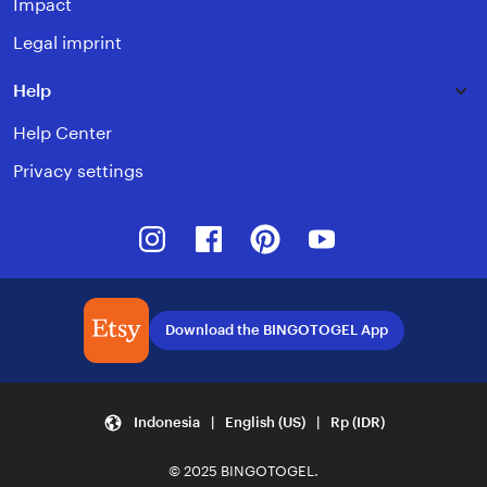
Impact
Legal imprint
Help
Help Center
Privacy settings
Instagram
Facebook
Pinterest
Youtube
Download the BINGOTOGEL App
Indonesia | English (US) | Rp (IDR)
© 2025 BINGOTOGEL.