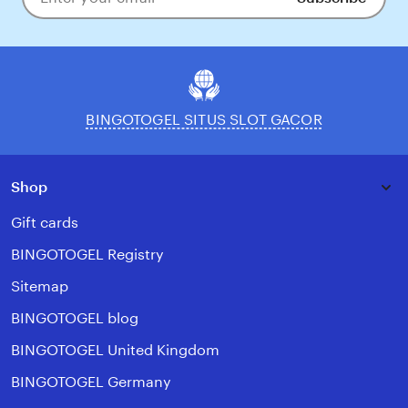
Enter
your
email
BINGOTOGEL SITUS SLOT GACOR
Shop
Gift cards
BINGOTOGEL Registry
Sitemap
BINGOTOGEL blog
BINGOTOGEL United Kingdom
BINGOTOGEL Germany