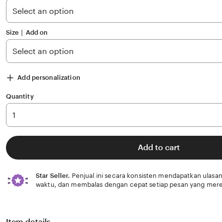
stars
Size ∣ Add on
Add personalization
Quantity
Add to cart
Star Seller.
Penjual ini secara konsisten mendapatkan ulasan
waktu, dan membalas dengan cepat setiap pesan yang mere
Item details