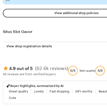
View additional shop policies
Situs Slot Gacor
View shop registration details
(62.6k reviews)
4.9 out of 5
5/5
5/5
Item quality
All reviews are from verified buyers
Buyer highlights, summarized by AI
Great quality
Lovely
Fast shipping
Gift-worthy
Beaut
Cute