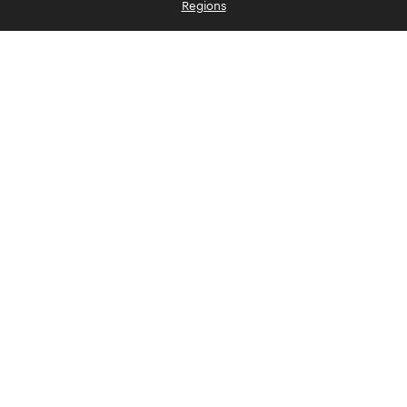
Regions