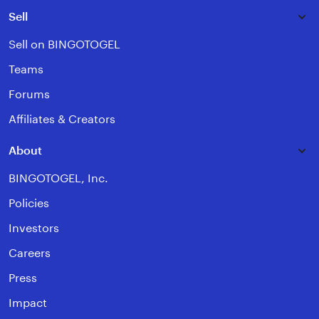
Sell
Sell on BINGOTOGEL
Teams
Forums
Affiliates & Creators
About
BINGOTOGEL, Inc.
Policies
Investors
Careers
Press
Impact