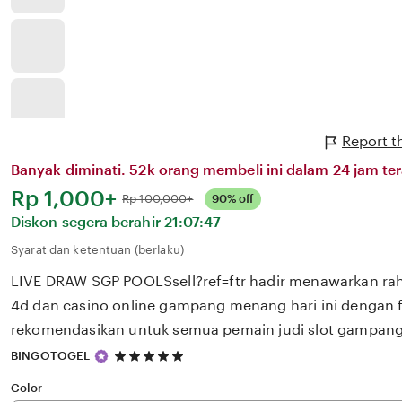
Report t
Banyak diminati. 52k orang membeli ini dalam 24 jam ter
Harga:
Rp 1,000+
Normal:
Rp 100,000+
90% off
Diskon segera berahir
21:07:47
Syarat dan ketentuan (berlaku)
LIVE DRAW SGP POOLSsell?ref=ftr hadir menawarkan raha
4d dan casino online gampang menang hari ini dengan f
rekomendasikan untuk semua pemain judi slot gampa
5
BINGOTOGEL
out
of
Color
5