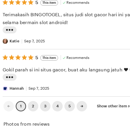
i
5
t
5
Recommends
This item
out
e
i
of
Terimakasih BINGOTOGEL, situs judi slot gacor hari ini 
5
w
n
stars
selama bermain slot android!
b
g
y
r
L
M
e
i
Katie
Sep 7, 2025
e
v
s
l
i
5
t
5
Recommends
This item
out
i
e
i
of
Gokil par
5
s
w
n
stars
s
b
g
L
a
y
r
i
Hannah
Sep 7, 2025
K
L
e
s
e
e
v
t
Previous
Next
2
3
4
5
Show other item
1
page
page
r
s
i
i
n
l
e
n
Photos from reviews
a
i
w
g