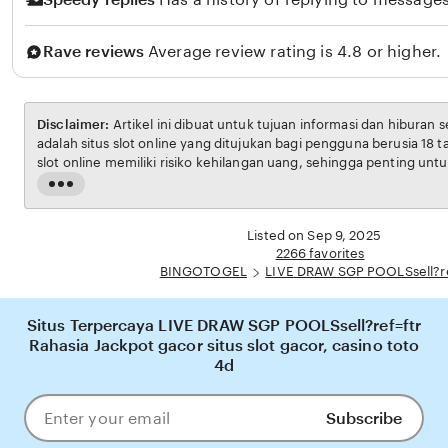
Rave reviews
Average review rating is 4.8 or higher.
Disclaimer:
Artikel ini dibuat untuk tujuan informasi dan hiburan 
adalah situs slot online yang ditujukan bagi pengguna berusia 18 
slot online memiliki risiko kehilangan uang, sehingga penting unt
bertanggung jawab. Penulis tidak menganjurkan pembaca untuk b
Read
penghasilan utama. Semua kemenangan maupun kekalahan sep
the
pada faktor keberuntungan dan manajemen bermain dari masing-m
full
Listed on Sep 9, 2025
description
2266 favorites
BINGOTOGEL
LIVE DRAW SGP POOLSsell?re
Situs Terpercaya LIVE DRAW SGP POOLSsell?ref=ftr
Rahasia Jackpot gacor situs slot gacor, casino toto
4d
Subscribe
Enter
your