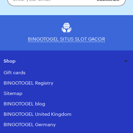
Enter
your
email
BINGOTOGEL SITUS SLOT GACOR
Shop
Gift cards
BINGOTOGEL Registry
Sitemap
BINGOTOGEL blog
BINGOTOGEL United Kingdom
BINGOTOGEL Germany