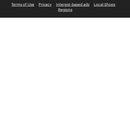
Terms of Use
Privacy
Interest-based ads
Local Shops
Regions