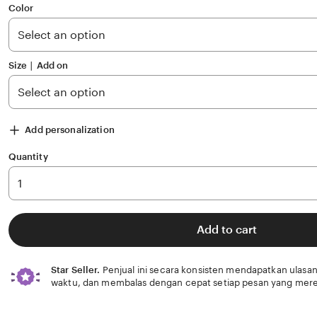
of
Color
5
stars
Size ∣ Add on
Add personalization
Quantity
Add to cart
Star Seller.
Penjual ini secara konsisten mendapatkan ulasan
waktu, dan membalas dengan cepat setiap pesan yang mere