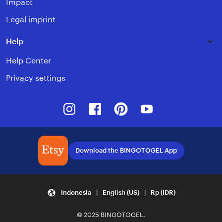
Impact
Legal imprint
Help
Help Center
Privacy settings
Instagram
Facebook
Pinterest
Youtube
Download the BINGOTOGEL App
Indonesia | English (US) | Rp (IDR)
© 2025 BINGOTOGEL.