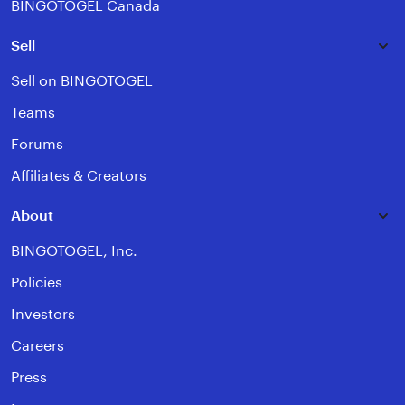
BINGOTOGEL Canada
Sell
Sell on BINGOTOGEL
Teams
Forums
Affiliates & Creators
About
BINGOTOGEL, Inc.
Policies
Investors
Careers
Press