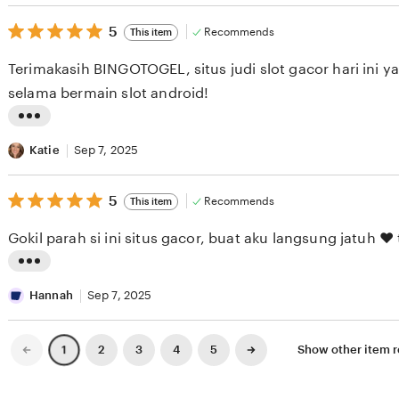
v
s
i
5
t
5
Recommends
This item
out
e
i
of
Terimakasih BINGOTOGEL, situs judi slot gacor hari ini 
5
w
n
stars
selama bermain slot android!
b
g
y
r
L
M
e
i
Katie
Sep 7, 2025
e
v
s
l
i
5
t
5
Recommends
This item
out
i
e
i
of
Gokil par
5
s
w
n
stars
s
b
g
L
a
y
r
i
Hannah
Sep 7, 2025
K
L
e
s
e
e
v
t
Previous
Next
2
3
4
5
Show other item
1
page
page
r
s
i
i
n
l
e
n