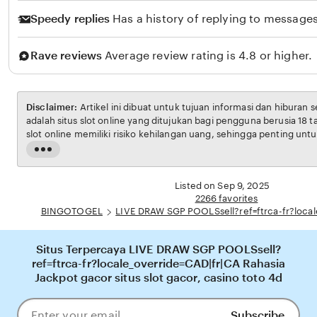
Speedy replies
Has a history of replying to messages
Rave reviews
Average review rating is 4.8 or higher.
Disclaimer:
Artikel ini dibuat untuk tujuan informasi dan hiburan 
adalah situs slot online yang ditujukan bagi pengguna berusia 18 
slot online memiliki risiko kehilangan uang, sehingga penting unt
bertanggung jawab. Penulis tidak menganjurkan pembaca untuk b
Read
penghasilan utama. Semua kemenangan maupun kekalahan sep
the
pada faktor keberuntungan dan manajemen bermain dari masing-m
full
Listed on Sep 9, 2025
description
2266 favorites
BINGOTOGEL
LIVE DRAW SGP POOLSsell?ref=ftrca-fr?local
Situs Terpercaya LIVE DRAW SGP POOLSsell?
ref=ftrca-fr?locale_override=CAD|fr|CA Rahasia
Jackpot gacor situs slot gacor, casino toto 4d
Subscribe