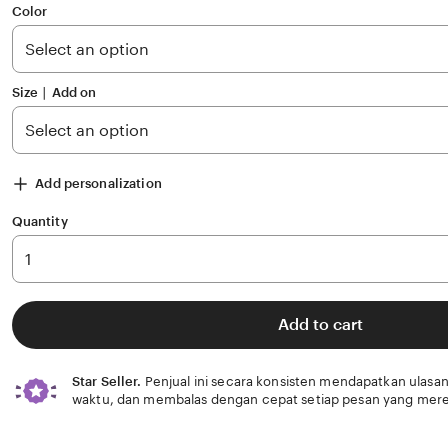
of
Color
5
stars
Size ∣ Add on
Add personalization
Quantity
Add to cart
Star Seller.
Penjual ini secara konsisten mendapatkan ulasan
waktu, dan membalas dengan cepat setiap pesan yang mere