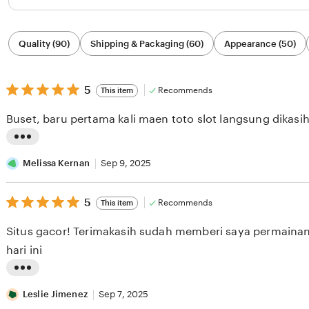
Filter
Quality (90)
Shipping & Packaging (60)
Appearance (50)
by
category
5
5
Recommends
This item
out
of
Buset, baru pertama kali maen toto slot langsung dikasi
5
stars
L
i
Melissa Kernan
Sep 9, 2025
s
5
t
5
Recommends
This item
out
i
of
Situs gacor! Terimakasih sudah memberi saya permainan 
5
n
stars
hari ini
g
r
L
e
i
Leslie Jimenez
Sep 7, 2025