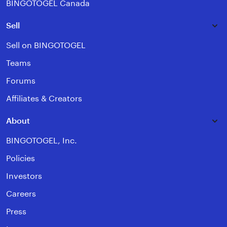
BINGOTOGEL Canada
Sell
Sell on BINGOTOGEL
Teams
Forums
Affiliates & Creators
About
BINGOTOGEL, Inc.
Policies
Investors
Careers
Press