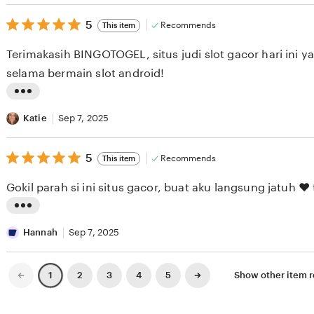
v
s
i
5
t
5
Recommends
This item
out
e
i
of
Terimakasih BINGOTOGEL, situs judi slot gacor hari ini 
5
w
n
stars
selama bermain slot android!
b
g
y
r
L
M
e
i
Katie
Sep 7, 2025
e
v
s
l
i
5
t
5
Recommends
This item
out
i
e
i
of
Gokil par
5
s
w
n
stars
s
b
g
L
a
y
r
i
Hannah
Sep 7, 2025
K
L
e
s
e
e
v
t
Previous
Next
2
3
4
5
Show other item
1
page
page
r
s
i
i
n
l
e
n