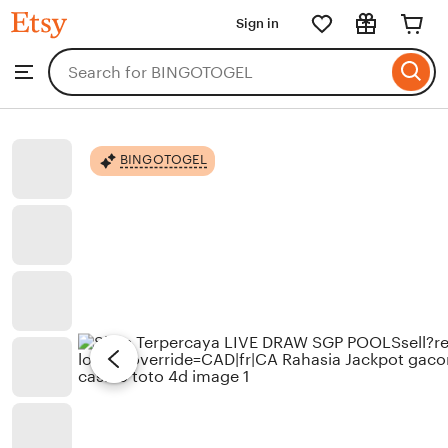
BINGOTOGEL
Sign in
Skip
to
Search
Browse
ontent
for
items
or
shops
BINGOTOGEL