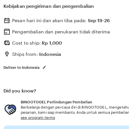
menang hari ini. Tentu BINGOTOGEL menjadi pilihan ya
Kebijakan pengiriman dan pengembalian
meraih kemenangan dengan peluang menang besar di si
terbaik hari ini tahun 2025 minimal deposit 1000 rupiah.
Pesan hari ini dan akan tiba pada:
Sep 19-26
Pengembalian dan penukaran tidak diterima
Cost to ship:
Rp
1,000
Ships from:
Indonesia
Deliver to Indonesia
Did you know?
BINGOTOGEL Perlindungan Pembelian
Berbelanja dengan percaya diri di BINGOTOGEL, mengetahui 
pesanan, kami siap membantu Anda untuk semua pembelia
see program terms