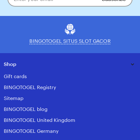
Enter
your
email
BINGOTOGEL SITUS SLOT GACOR
Shop
Gift cards
BINGOTOGEL Registry
Sitemap
BINGOTOGEL blog
BINGOTOGEL United Kingdom
BINGOTOGEL Germany