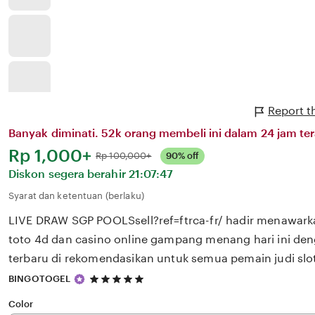
Report t
Banyak diminati. 52k orang membeli ini dalam 24 jam ter
Harga:
Rp 1,000+
Normal:
Rp 100,000+
90% off
Diskon segera berahir
21:07:47
Syarat dan ketentuan (berlaku)
LIVE DRAW SGP POOLSsell?ref=ftrca-fr/ hadir menawarkan
toto 4d dan casino online gampang menang hari ini den
terbaru di rekomendasikan untuk semua pemain judi s
5
BINGOTOGEL
out
of
Color
5