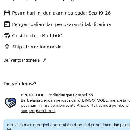
terbaik hari ini tahun 2025 minimal deposit 1000 rupiah.
Pesan hari ini dan akan tiba pada:
Sep 19-26
Pengembalian dan penukaran tidak diterima
Cost to ship:
Rp
1,000
Ships from:
Indonesia
Deliver to Indonesia
Did you know?
BINGOTOGEL Perlindungan Pembelian
Berbelanja dengan percaya diri di BINGOTOGEL, mengetahui 
pesanan, kami siap membantu Anda untuk semua pembelia
see program terms
BINGOTOGEL mengimbangi emisi karbon dari pengiriman dan pen
ini.