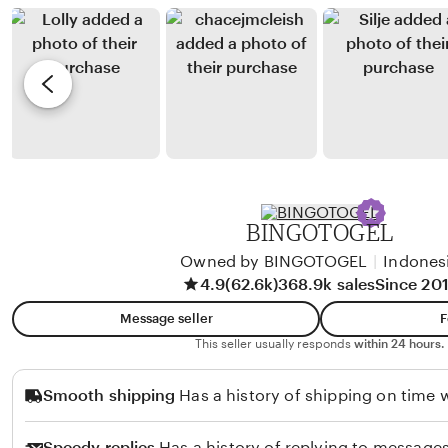
n
e
b
r
J
y
e
i
K
v
m
a
i
e
t
e
n
i
w
e
e
b
z
y
BINGOTOGEL
H
Owned by BINGOTOGEL
|
Indones
a
4.9
(62.6k)
368.9k sales
Since 20
n
n
Message seller
F
a
This seller usually responds
within 24 hours.
h
Smooth shipping
Has a history of shipping on time w
Speedy replies
Has a history of replying to messages