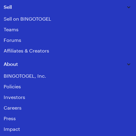
Sell
Sell on BINGOTOGEL
Teams
Forums
Affiliates & Creators
About
BINGOTOGEL, Inc.
Policies
Investors
Careers
Press
Impact