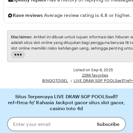
Rave reviews
Average review rating is 4.8 or higher.
Disclaimer:
Artikel ini dibuat untuk tujuan informasi dan hiburan 
adalah situs slot online yang ditujukan bagi pengguna berusia 18 
slot online memiliki risiko kehilangan uang, sehingga penting unt
bertanggung jawab. Penulis tidak menganjurkan pembaca untuk b
Read
penghasilan utama. Semua kemenangan maupun kekalahan sep
the
pada faktor keberuntungan dan manajemen bermain dari masing-m
full
Listed on Sep 9, 2025
description
2266 favorites
BINGOTOGEL
LIVE DRAW SGP POOLSsell?ref=f
Situs Terpercaya LIVE DRAW SGP POOLSsell?
ref=ftrca-fr/ Rahasia Jackpot gacor situs slot gacor,
casino toto 4d
Subscribe
Enter
your