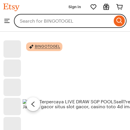
BINGOTOGEL
Sign in
Skip
to
Search
Browse
ontent
for
items
or
shops
BINGOTOGEL