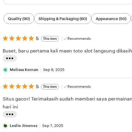
Filter
Quality (90)
Shipping & Packaging (60)
Appearance (50)
by
category
5
5
Recommends
This item
out
of
Buset, baru pertama kali maen toto slot langsung dikasi
5
stars
L
i
Melissa Kernan
Sep 9, 2025
s
5
t
5
Recommends
This item
out
i
of
Situs gacor! Terimakasih sudah memberi saya permainan 
5
n
stars
hari ini
g
r
L
e
i
Leslie Jimenez
Sep 7, 2025