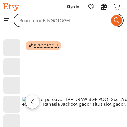
BINGOTOGEL
Sign in
Skip
to
Search
Browse
ontent
for
items
or
shops
BINGOTOGEL