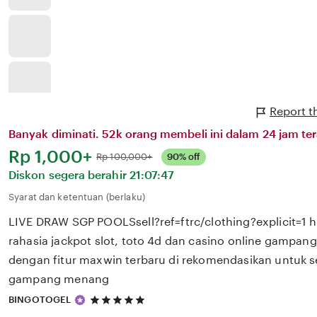
Report t
Banyak diminati. 52k orang membeli ini dalam 24 jam ter
Harga:
Rp 1,000+
Normal:
Rp 100,000+
90% off
Diskon segera berahir
21:07:47
Syarat dan ketentuan (berlaku)
LIVE DRAW SGP POOLSsell?ref=ftrc/clothing?explicit=1
rahasia jackpot slot, toto 4d dan casino online gampang
dengan fitur maxwin terbaru di rekomendasikan untuk s
gampang menang
5
BINGOTOGEL
out