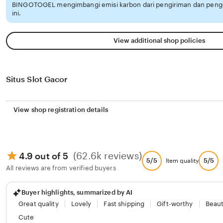
BINGOTOGEL mengimbangi emisi karbon dari pengiriman dan pen
ini.
View additional shop policies
Situs Slot Gacor
View shop registration details
(62.6k reviews)
4.9 out of 5
5/5
5/5
Item quality
All reviews are from verified buyers
Buyer highlights, summarized by AI
Great quality
Lovely
Fast shipping
Gift-worthy
Beaut
Cute