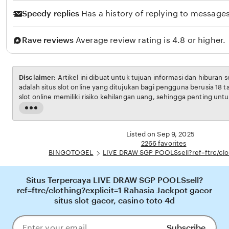
Speedy replies
Has a history of replying to messages
Rave reviews
Average review rating is 4.8 or higher.
Disclaimer:
Artikel ini dibuat untuk tujuan informasi dan hiburan 
adalah situs slot online yang ditujukan bagi pengguna berusia 18 
slot online memiliki risiko kehilangan uang, sehingga penting unt
bertanggung jawab. Penulis tidak menganjurkan pembaca untuk b
Read
penghasilan utama. Semua kemenangan maupun kekalahan sep
the
pada faktor keberuntungan dan manajemen bermain dari masing-m
full
Listed on Sep 9, 2025
description
2266 favorites
BINGOTOGEL
LIVE DRAW SGP POOLSsell?ref=ftrc/clot
Situs Terpercaya LIVE DRAW SGP POOLSsell?
ref=ftrc/clothing?explicit=1 Rahasia Jackpot gacor
situs slot gacor, casino toto 4d
Subscribe