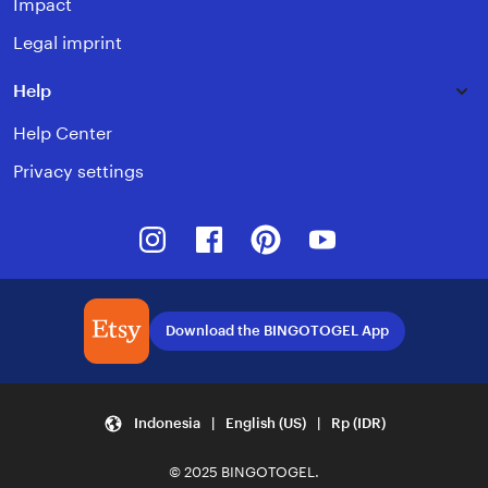
Impact
Legal imprint
Help
Help Center
Privacy settings
Instagram
Facebook
Pinterest
Youtube
Download the BINGOTOGEL App
Indonesia | English (US) | Rp (IDR)
© 2025 BINGOTOGEL.