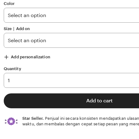
of
Color
5
stars
Size ∣ Add on
Add personalization
Quantity
Add to cart
Star Seller.
Penjual ini secara konsisten mendapatkan ulasan
waktu, dan membalas dengan cepat setiap pesan yang mere