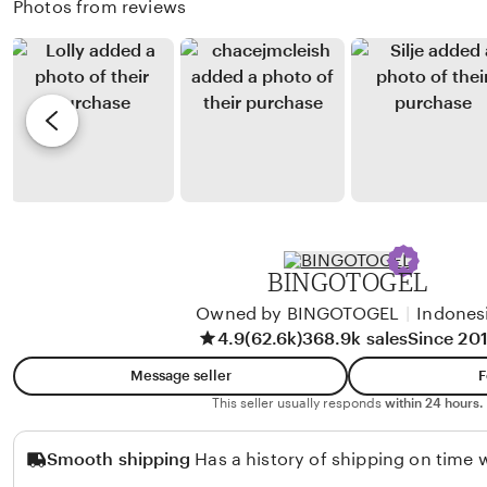
Photos from reviews
a
i
w
g
n
e
b
r
J
y
e
i
K
v
m
a
i
e
t
e
n
i
w
e
e
b
z
y
BINGOTOGEL
H
Owned by BINGOTOGEL
|
Indones
a
4.9
(62.6k)
368.9k sales
Since 20
n
n
Message seller
F
a
This seller usually responds
within 24 hours.
h
Smooth shipping
Has a history of shipping on time w