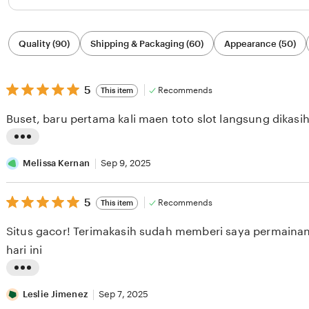
Filter
Quality (90)
Shipping & Packaging (60)
Appearance (50)
by
category
5
5
Recommends
This item
out
of
Buset, baru pertama kali maen toto slot langsung dikasi
5
stars
L
i
Melissa Kernan
Sep 9, 2025
s
5
t
5
Recommends
This item
out
i
of
Situs gacor! Terimakasih sudah memberi saya permainan 
5
n
stars
hari ini
g
r
L
e
i
Leslie Jimenez
Sep 7, 2025