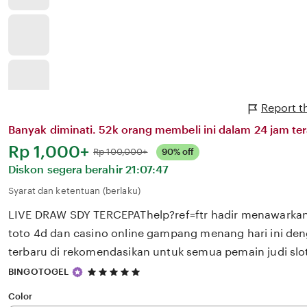
Report t
Banyak diminati. 52k orang membeli ini dalam 24 jam ter
Harga:
Rp 1,000+
Normal:
Rp 100,000+
90% off
Diskon segera berahir
21:07:47
Syarat dan ketentuan (berlaku)
LIVE DRAW SDY TERCEPAThelp?ref=ftr hadir menawarkan r
toto 4d dan casino online gampang menang hari ini den
terbaru di rekomendasikan untuk semua pemain judi s
5
BINGOTOGEL
out
of
Color
5