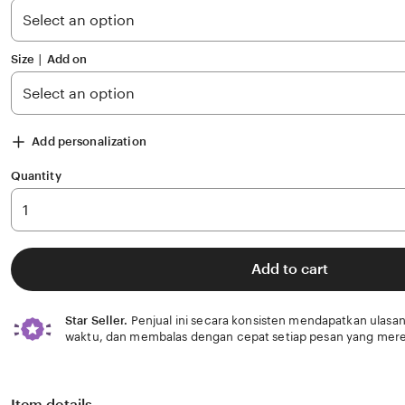
stars
Size ∣ Add on
Add personalization
Quantity
Add to cart
Star Seller.
Penjual ini secara konsisten mendapatkan ulasan
waktu, dan membalas dengan cepat setiap pesan yang mere
Item details