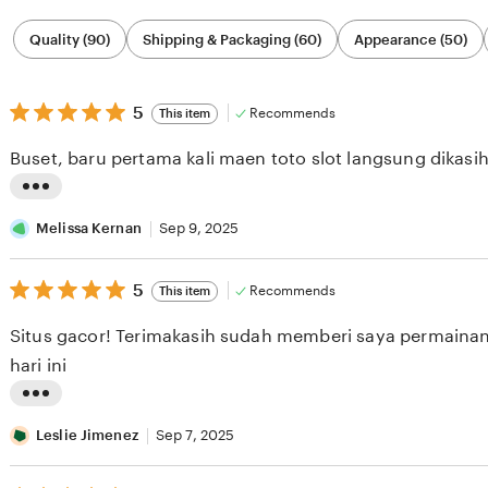
Filter
Quality (90)
Shipping & Packaging (60)
Appearance (50)
by
category
5
5
Recommends
This item
out
of
Buset, baru pertama kali maen toto slot langsung dikasi
5
stars
L
i
Melissa Kernan
Sep 9, 2025
s
5
t
5
Recommends
This item
out
i
of
Situs gacor! Terimakasih sudah memberi saya permainan 
5
n
stars
hari ini
g
r
L
e
i
Leslie Jimenez
Sep 7, 2025
v
s