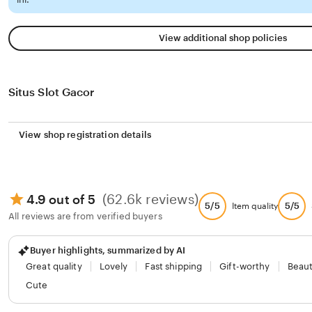
View additional shop policies
Situs Slot Gacor
View shop registration details
(62.6k reviews)
4.9 out of 5
5/5
5/5
Item quality
All reviews are from verified buyers
Buyer highlights, summarized by AI
Great quality
Lovely
Fast shipping
Gift-worthy
Beaut
Cute