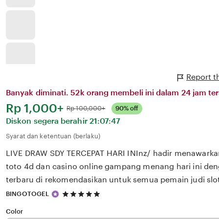
Report t
Banyak diminati. 52k orang membeli ini dalam 24 jam ter
Harga:
Rp 1,000+
Normal:
Rp 100,000+
90% off
Diskon segera berahir
21:07:47
Syarat dan ketentuan (berlaku)
LIVE DRAW SDY TERCEPAT HARI INInz/ hadir menawarkan 
toto 4d dan casino online gampang menang hari ini den
terbaru di rekomendasikan untuk semua pemain judi s
5
BINGOTOGEL
out
of
Color
5