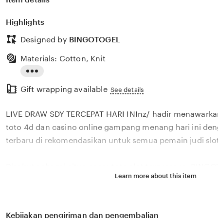
Highlights
Designed by
BINGOTOGEL
Materials: Cotton, Knit
Read
Gift wrapping available
the
See details
full
LIVE DRAW SDY TERCEPAT HARI INInz/ hadir menawarkan 
description
toto 4d dan casino online gampang menang hari ini den
terbaru di rekomendasikan untuk semua pemain judi s
Disebut sebagai situs gacor toto slot terpercaya, BIN
Learn more about this item
berbagai jenis games slot online dengan tingkat keme
menang hari ini. Tentu BINGOTOGEL menjadi pilihan ya
meraih kemenangan dengan peluang menang besar di si
Kebijakan pengiriman dan pengembalian