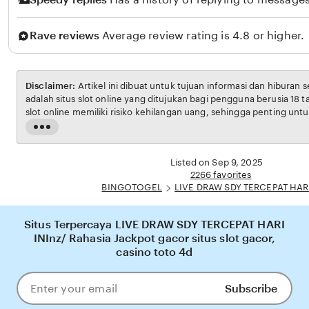
Rave reviews
Average review rating is 4.8 or higher.
Disclaimer:
Artikel ini dibuat untuk tujuan informasi dan hiburan 
adalah situs slot online yang ditujukan bagi pengguna berusia 18 
slot online memiliki risiko kehilangan uang, sehingga penting unt
bertanggung jawab. Penulis tidak menganjurkan pembaca untuk b
Read
penghasilan utama. Semua kemenangan maupun kekalahan sep
the
pada faktor keberuntungan dan manajemen bermain dari masing-m
full
Listed on Sep 9, 2025
description
2266 favorites
BINGOTOGEL
LIVE DRAW SDY TERCEPAT HARI
Situs Terpercaya LIVE DRAW SDY TERCEPAT HARI
INInz/ Rahasia Jackpot gacor situs slot gacor,
casino toto 4d
Subscribe
Enter
your