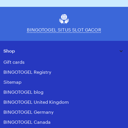
email
BINGOTOGEL SITUS SLOT GACOR
Shop
Gift cards
BINGOTOGEL Registry
Sitemap
BINGOTOGEL blog
BINGOTOGEL United Kingdom
BINGOTOGEL Germany
BINGOTOGEL Canada