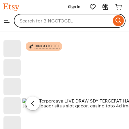
BINGOTOGEL
Sign in
Skip
to
Search
Browse
ontent
for
items
or
shops
BINGOTOGEL