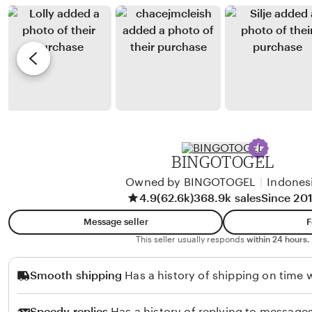
n
e
b
r
J
y
e
i
K
v
m
a
i
e
t
e
n
i
w
e
e
b
z
y
BINGOTOGEL
H
Owned by BINGOTOGEL
|
Indones
a
4.9
(62.6k)
368.9k sales
Since 20
n
n
Message seller
F
a
This seller usually responds
within 24 hours.
h
Smooth shipping
Has a history of shipping on time w
Speedy replies
Has a history of replying to messages