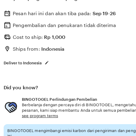
terbaik hari ini tahun 2025 minimal deposit 1000 rupiah.
Pesan hari ini dan akan tiba pada:
Sep 19-26
Pengembalian dan penukaran tidak diterima
Cost to ship:
Rp
1,000
Ships from:
Indonesia
Deliver to Indonesia
Did you know?
BINGOTOGEL Perlindungan Pembelian
Berbelanja dengan percaya diri di BINGOTOGEL, mengetahui 
pesanan, kami siap membantu Anda untuk semua pembelia
see program terms
BINGOTOGEL mengimbangi emisi karbon dari pengiriman dan pen
ini.