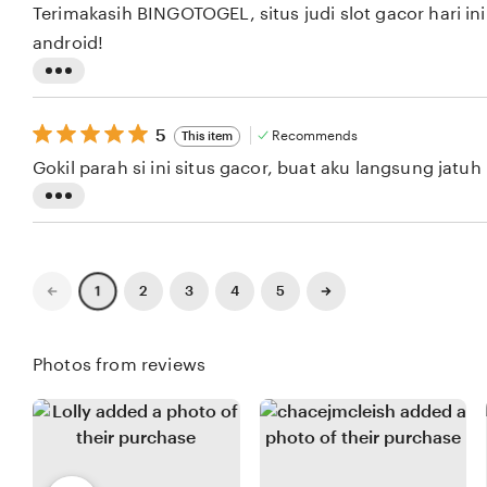
r
Terimakasih BINGOTOGEL, situs judi slot gacor hari i
of
t
5
e
android!
i
stars
v
n
L
i
g
i
e
5
r
5
Recommends
This item
s
out
w
e
of
t
b
5
v
i
stars
L
y
i
n
i
M
e
g
s
e
w
Previous
Next
r
2
3
4
5
1
t
page
page
l
b
e
i
i
y
v
n
s
Photos from reviews
L
i
g
s
e
e
r
a
s
w
e
K
l
b
v
e
i