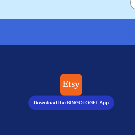
En
y
em
Download the BINGOTOGEL App