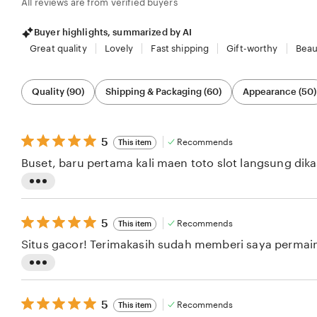
All reviews are from verified buyers
Buyer highlights, summarized by AI
Great quality
Lovely
Fast shipping
Gift-worthy
Beau
Filter
Quality (90)
Shipping & Packaging (60)
Appearance (50)
by
category
5
5
Recommends
This item
out
Buset, baru pertama kali maen toto slot langsung dik
of
5
stars
L
i
5
5
Recommends
This item
s
out
Situs gacor! Terimakasih sudah memberi saya permainan
of
t
5
i
stars
L
n
i
5
g
5
Recommends
This item
s
out