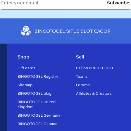
Subscribe
ter
our
ail
BINGOTOGEL SITUS SLOT GACOR
Shop
Sell
Gift cards
Sell on BINGOTOGEL
BINGOTOGEL Registry
Teams
Sitemap
Forums
BINGOTOGEL blog
Affiliates & Creators
BINGOTOGEL United
Kingdom
BINGOTOGEL Germany
BINGOTOGEL Canada