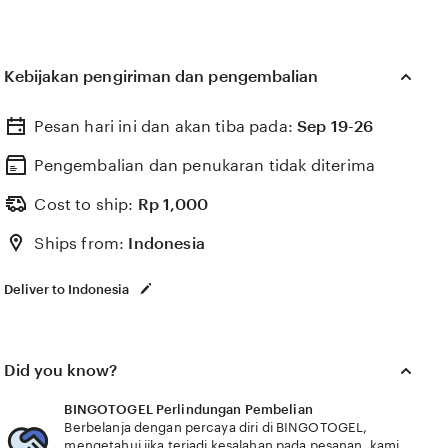
Disebut sebagai situs gacor toto slot terpercaya,
BINGOTOGEL menyediakan berbagai jenis games slot
Kebijakan pengiriman dan pengembalian
online dengan tingkat kemenangan tinggi gampang
menang hari ini. Tentu BINGOTOGEL menjadi pilihan
Pesan hari ini dan akan tiba pada:
Sep 19-26
yang tepat untuk Anda meraih kemenangan dengan
peluang menang besar di situs tergacor dan terbaik
Pengembalian dan penukaran tidak diterima
hari ini tahun 2025 minimal deposit 1000 rupiah.
Cost to ship:
Rp
1,000
Ships from:
Indonesia
Deliver to Indonesia
Did you know?
BINGOTOGEL Perlindungan Pembelian
Berbelanja dengan percaya diri di BINGOTOGEL,
mengetahui jika terjadi kesalahan pada pesanan, kami