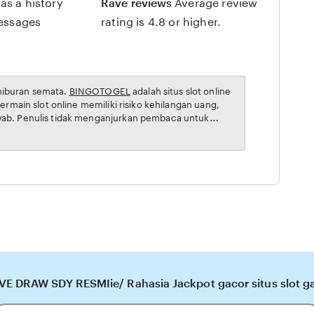
as a history
Rave reviews
Average review
messages
rating is 4.8 or higher.
 hiburan semata.
BINGOTOGEL
adalah situs slot online
ermain slot online memiliki risiko kehilangan uang,
wab. Penulis tidak menganjurkan pembaca untuk
menangan maupun kekalahan sepenuhnya bergantung
 masing-masing individu.
IVE DRAW SDY RESMIie/ Rahasia Jackpot gacor situs slot ga