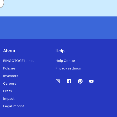
About
Help
BINGOTOGEL, Inc.
Help Center
Policies
Privacy settings
Investors
Instagram
Facebook
Pinterest
Youtube
Careers
Press
Impact
Legal imprint