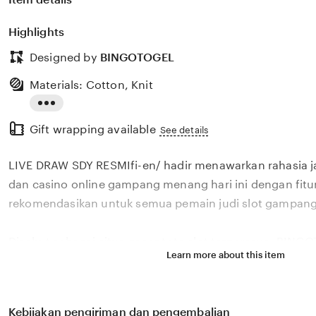
Highlights
Designed by
BINGOTOGEL
Materials: Cotton, Knit
Read
Gift wrapping available
the
See details
full
LIVE DRAW SDY RESMIfi-en/ hadir menawarkan rahasia ja
description
dan casino online gampang menang hari ini dengan fitu
rekomendasikan untuk semua pemain judi slot gampa
Disebut sebagai situs gacor toto slot terpercaya, BIN
Learn more about this item
berbagai jenis games slot online dengan tingkat keme
menang hari ini. Tentu BINGOTOGEL menjadi pilihan ya
meraih kemenangan dengan peluang menang besar di si
Kebijakan pengiriman dan pengembalian