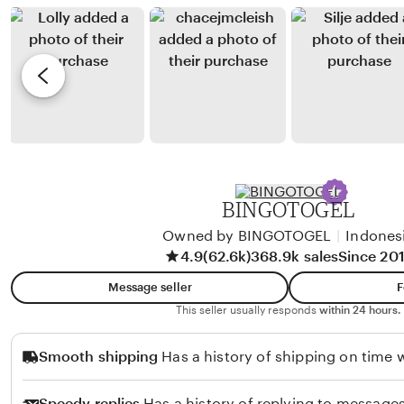
n
e
b
r
J
y
e
i
K
v
m
a
i
e
t
e
n
i
w
e
e
b
z
y
BINGOTOGEL
H
Owned by BINGOTOGEL
|
Indones
a
4.9
(62.6k)
368.9k sales
Since 20
n
n
Message seller
F
a
This seller usually responds
within 24 hours.
h
Smooth shipping
Has a history of shipping on time w
Speedy replies
Has a history of replying to messages