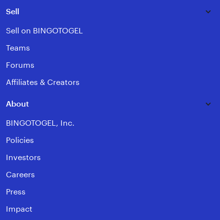
Sell
Sell on BINGOTOGEL
Teams
Forums
Affiliates & Creators
About
BINGOTOGEL, Inc.
Policies
Investors
Careers
Press
Impact