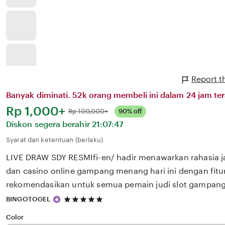
Report t
Banyak diminati. 52k orang membeli ini dalam 24 jam ter
Harga:
Rp 1,000+
Normal:
Rp 100,000+
90% off
Diskon segera berahir
21:07:47
Syarat dan ketentuan (berlaku)
LIVE DRAW SDY RESMIfi-en/ hadir menawarkan rahasia ja
dan casino online gampang menang hari ini dengan fitu
rekomendasikan untuk semua pemain judi slot gampa
5
BINGOTOGEL
out
of
Color
5