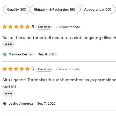
Filter
Quality (90)
Shipping & Packaging (60)
Appearance (50)
by
category
5
5
Recommends
This item
out
of
Buset, baru pertama kali maen toto slot langsung dikasi
5
stars
L
i
Melissa Kernan
Sep 9, 2025
s
5
t
5
Recommends
This item
out
i
of
Situs gacor! Terimakasih sudah memberi saya permainan 
5
n
stars
hari ini
g
r
L
e
i
Leslie Jimenez
Sep 7, 2025
v
s