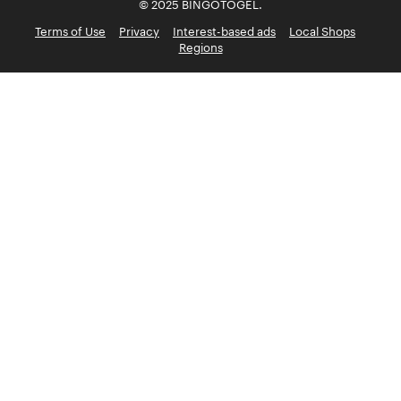
© 2025 BINGOTOGEL.
Terms of Use
Privacy
Interest-based ads
Local Shops
Regions