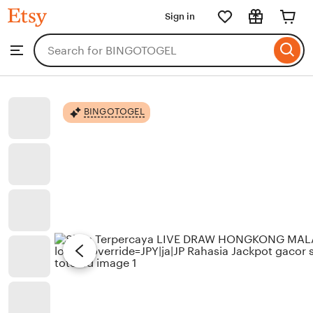
BINGOTOGEL
Sign in
Skip
to
Search
Browse
ontent
for
items
or
shops
BINGOTOGEL