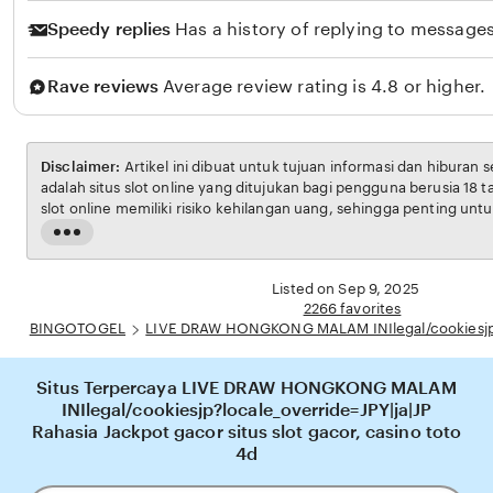
Speedy replies
Has a history of replying to messages
Rave reviews
Average review rating is 4.8 or higher.
Disclaimer:
Artikel ini dibuat untuk tujuan informasi dan hiburan 
adalah situs slot online yang ditujukan bagi pengguna berusia 18 
slot online memiliki risiko kehilangan uang, sehingga penting unt
bertanggung jawab. Penulis tidak menganjurkan pembaca untuk b
Read
penghasilan utama. Semua kemenangan maupun kekalahan sep
the
pada faktor keberuntungan dan manajemen bermain dari masing-m
full
Listed on Sep 9, 2025
description
2266 favorites
BINGOTOGEL
LIVE DRAW HONGKONG MALAM INIlegal/cookiesjp?l
Situs Terpercaya LIVE DRAW HONGKONG MALAM
INIlegal/cookiesjp?locale_override=JPY|ja|JP
Rahasia Jackpot gacor situs slot gacor, casino toto
4d