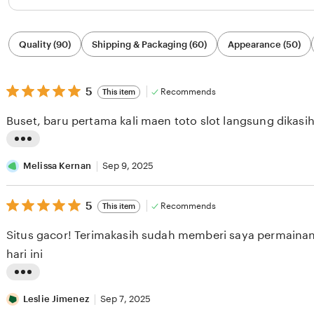
Filter
Quality (90)
Shipping & Packaging (60)
Appearance (50)
by
category
5
5
Recommends
This item
out
of
Buset, baru pertama kali maen toto slot langsung dikasi
5
stars
L
i
Melissa Kernan
Sep 9, 2025
s
5
t
5
Recommends
This item
out
i
of
Situs gacor! Terimakasih sudah memberi saya permainan 
5
n
stars
hari ini
g
r
L
e
i
Leslie Jimenez
Sep 7, 2025