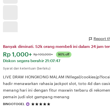
Report t
Banyak diminati. 52k orang membeli ini dalam 24 jam ter
Harga:
Rp 1,000+
Normal:
Rp 100,000+
90% off
Diskon segera berahir
21:07:47
Syarat dan ketentuan (berlaku)
LIVE DRAW HONGKONG MALAM INIlegal/cookiesjp?locale
hadir menawarkan rahasia jackpot slot, toto 4d dan ca
menang hari ini dengan fitur maxwin terbaru di rekom
pemain judi slot gampang menang
5
BINGOTOGEL
out