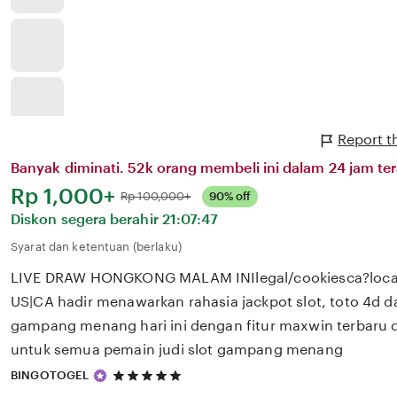
Report t
Banyak diminati. 52k orang membeli ini dalam 24 jam ter
Harga:
Rp 1,000+
Normal:
Rp 100,000+
90% off
Diskon segera berahir
21:07:47
Syarat dan ketentuan (berlaku)
LIVE DRAW HONGKONG MALAM INIlegal/cookiesca?local
US|CA hadir menawarkan rahasia jackpot slot, toto 4d d
gampang menang hari ini dengan fitur maxwin terbaru 
untuk semua pemain judi slot gampang menang
5
BINGOTOGEL
out