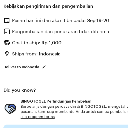
menang hari ini. Tentu BINGOTOGEL menjadi pilihan ya
Kebijakan pengiriman dan pengembalian
meraih kemenangan dengan peluang menang besar di si
terbaik hari ini tahun 2025 minimal deposit 1000 rupiah.
Pesan hari ini dan akan tiba pada:
Sep 19-26
Pengembalian dan penukaran tidak diterima
Cost to ship:
Rp
1,000
Ships from:
Indonesia
Deliver to Indonesia
Did you know?
BINGOTOGEL Perlindungan Pembelian
Berbelanja dengan percaya diri di BINGOTOGEL, mengetahui 
pesanan, kami siap membantu Anda untuk semua pembelia
see program terms