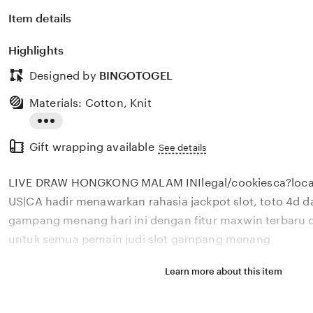
Item details
Highlights
Designed by
BINGOTOGEL
Materials: Cotton, Knit
Read
Gift wrapping available
the
See details
full
LIVE DRAW HONGKONG MALAM INIlegal/cookiesca?local
description
US|CA hadir menawarkan rahasia jackpot slot, toto 4d d
gampang menang hari ini dengan fitur maxwin terbaru 
untuk semua pemain judi slot gampang menang
Learn more about this item
Disebut sebagai situs gacor toto slot terpercaya, BIN
berbagai jenis games slot online dengan tingkat keme