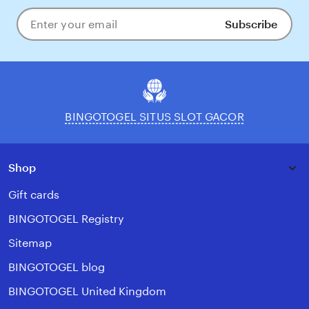
Subscribe
Enter
your
email
BINGOTOGEL SITUS SLOT GACOR
Shop
Gift cards
BINGOTOGEL Registry
Sitemap
BINGOTOGEL blog
BINGOTOGEL United Kingdom