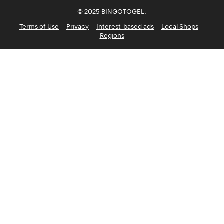
© 2025 BINGOTOGEL.
Terms of Use
Privacy
Interest-based ads
Local Shops
Regions