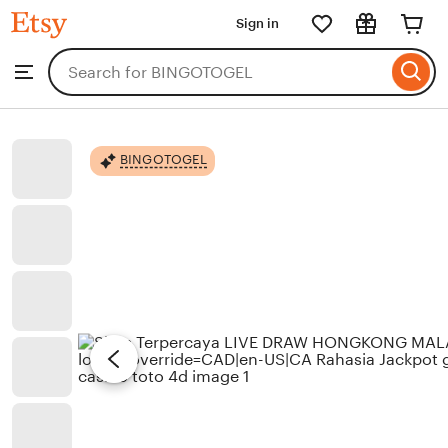
BINGOTOGEL
Sign in
Skip
to
Search
Browse
ontent
for
items
or
shops
BINGOTOGEL