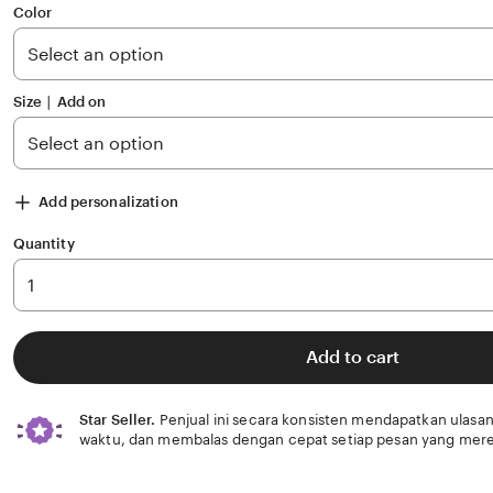
of
Color
5
stars
Size ∣ Add on
Add personalization
Quantity
Add to cart
Star Seller.
Penjual ini secara konsisten mendapatkan ulasan
waktu, dan membalas dengan cepat setiap pesan yang mere