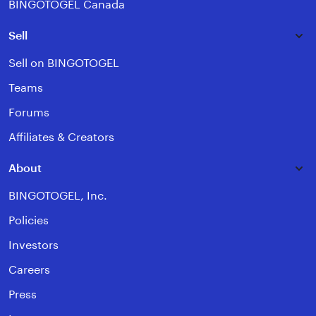
BINGOTOGEL Canada
Sell
Sell on BINGOTOGEL
Teams
Forums
Affiliates & Creators
About
BINGOTOGEL, Inc.
Policies
Investors
Careers
Press