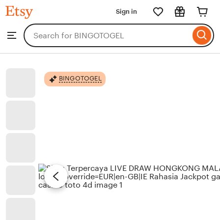
BINGOTOGEL
Sign in
Skip
to
Search
Browse
ontent
for
items
or
shops
BINGOTOGEL