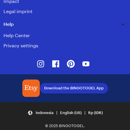
Impact
Legal imprint
Help
Help Center
Privacy settings
Instagram
Facebook
Pinterest
Youtube
Download the BINGOTOGEL App
Indonesia | English (US) | Rp (IDR)
© 2025 BINGOTOGEL.