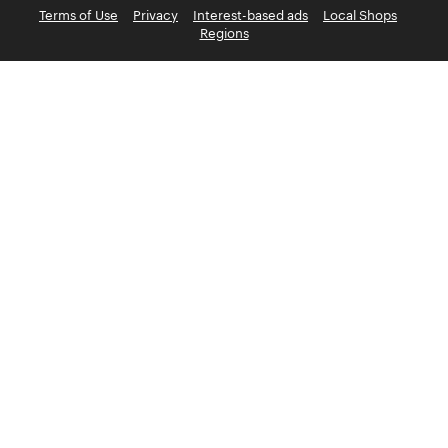
Terms of Use
Privacy
Interest-based ads
Local Shops
Regions