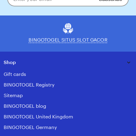
Enter
your
email
BINGOTOGEL SITUS SLOT GACOR
Shop
Gift cards
BINGOTOGEL Registry
Sitemap
BINGOTOGEL blog
BINGOTOGEL United Kingdom
BINGOTOGEL Germany