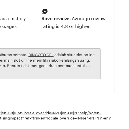
as a history
Rave reviews
Average review
messages
rating is 4.8 or higher.
 hiburan semata.
BINGOTOGEL
adalah situs slot online
ermain slot online memiliki risiko kehilangan uang,
wab. Penulis tidak menganjurkan pembaca untuk
menangan maupun kekalahan sepenuhnya bergantung
 masing-masing individu.
R|en-GB|IEnz?locale_override=NZD|en-GB|NZhelp/hc/en-
singimpact?ref=ftrin-en?locale_override=INR|en-IN|INin-en?