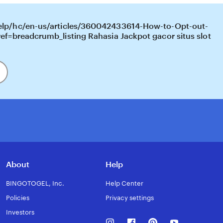
help/hc/en-us/articles/360042433614-How-to-Opt-out-
ef=breadcrumb_listing Rahasia Jackpot gacor situs slot
About
Help
BINGOTOGEL, Inc.
Help Center
Policies
Privacy settings
Investors
Instagram
Facebook
Pinterest
Youtube