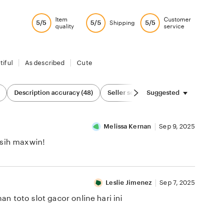
Item
Customer
5/5
5/5
5/5
Shipping
quality
service
tiful
As described
Cute
Suggested
Description accuracy (48)
Seller service (19)
Sizing & Fit (1
Melissa Kernan
Sep 9, 2025
asih maxwin!
Leslie Jimenez
Sep 7, 2025
 toto slot gacor online hari ini