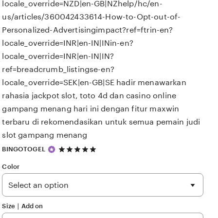
locale_override=NZD|en-GB|NZhelp/hc/en-
us/articles/360042433614-How-to-Opt-out-of-
Personalized-Advertisingimpact?ref=ftrin-en?
locale_override=INR|en-IN|INin-en?
locale_override=INR|en-IN|IN?
ref=breadcrumb_listingse-en?
locale_override=SEK|en-GB|SE hadir menawarkan
rahasia jackpot slot, toto 4d dan casino online
gampang menang hari ini dengan fitur maxwin
terbaru di rekomendasikan untuk semua pemain judi
slot gampang menang
5
BINGOTOGEL
out
of
Color
5
stars
Size ∣ Add on