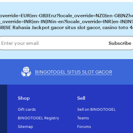
_override=EUR|en-GB|IEnz?locale_override=NZD|en-GB|NZ
e_override=INR|en-IN|INin-en?locale_override=INR|en-IN|I
B|SE Rahasia Jackpot gacor situs slot gacor, casino toto 
Subscribe
ter
our
ail
BINGOTOGEL SITUS SLOT GACOR
Shop
Sell
Gift cards
Sell on BINGOTOGEL
BINGOTOGEL Registry
Teams
Sitemap
Forums