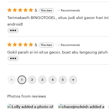
n
i
5
g
5
Recommends
This item
s
out
r
Terimakasih BINGOTOGEL, situs judi slot gacor hari i
of
t
5
e
android!
i
stars
v
n
L
i
g
i
e
5
r
5
Recommends
This item
s
out
w
e
of
t
b
5
v
i
stars
L
y
i
n
i
M
e
g
s
e
w
Previous
Next
r
2
3
4
5
1
t
page
page
l
b
e
i
i
y
v
n
s
Photos from reviews
L
i
g
s
e
e
r
a