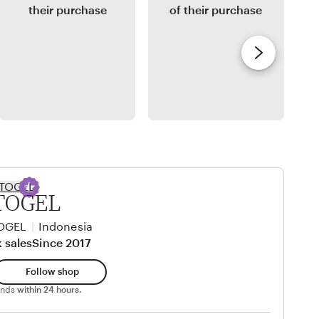
TOGEL
OGEL
|
Indonesia
 sales
Since 2017
Follow shop
ponds
within 24 hours.