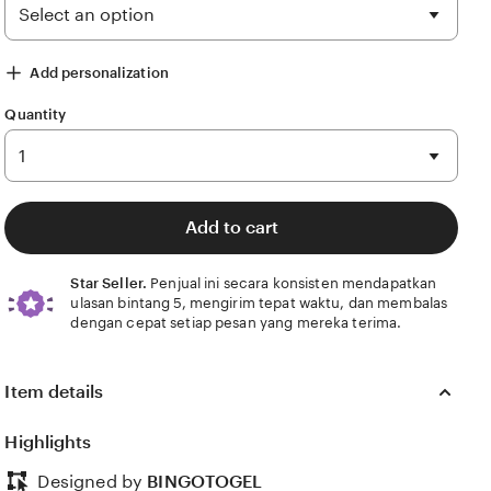
Add personalization
Quantity
0)
Value (9)
Comfort (8)
Ease of use (2)
Condition (1)
Add to cart
Star Seller.
Penjual ini secara konsisten mendapatkan
ulasan bintang 5, mengirim tepat waktu, dan membalas
dengan cepat setiap pesan yang mereka terima.
Item details
Highlights
Designed by
BINGOTOGEL