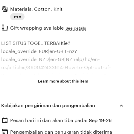
Materials: Cotton, Knit
Read
Gift wrapping available
the
See details
full
LIST SITUS TOGEL TERBAIKie?
description
locale_override=EUR|en-GB|IEnz?
locale_override=NZD|en-GB|NZhelp/hc/en-
us/articles/360042433614-How-to-Opt-out-of-
Personalized-Advertisingimpact?ref=ftrin-en?
Learn more about this item
locale_override=INR|en-IN|INin-en?
locale_override=INR|en-IN|IN?
ref=breadcrumb_listingse-en?
Kebijakan pengiriman dan pengembalian
locale_override=SEK|en-GB|SE hadir menawarkan
rahasia jackpot slot, toto 4d dan casino online
Pesan hari ini dan akan tiba pada:
Sep 19-26
gampang menang hari ini dengan fitur maxwin
terbaru di rekomendasikan untuk semua pemain judi
Pengembalian dan penukaran tidak diterima