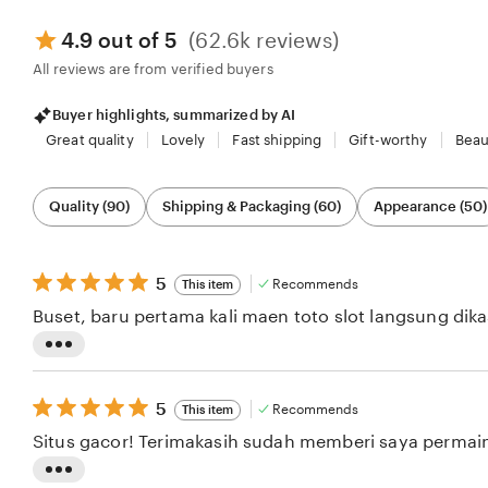
4.9 out of 5
(62.6k reviews)
All reviews are from verified buyers
Buyer highlights, summarized by AI
Great quality
Lovely
Fast shipping
Gift-worthy
Beau
Filter
Quality (90)
Shipping & Packaging (60)
Appearance (50)
by
category
5
5
Recommends
This item
out
Buset, baru pertama kali maen toto slot langsung dik
of
5
stars
L
i
5
5
Recommends
This item
s
out
Situs gacor! Terimakasih sudah memberi saya permainan
of
t
5
i
stars
L