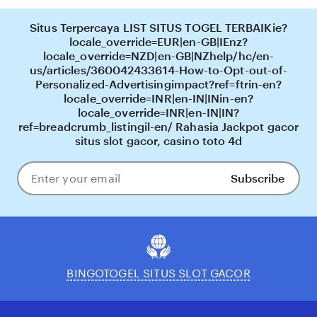
Situs Terpercaya LIST SITUS TOGEL TERBAIKie?
locale_override=EUR|en-GB|IEnz?
locale_override=NZD|en-GB|NZhelp/hc/en-
us/articles/360042433614-How-to-Opt-out-of-
Personalized-Advertisingimpact?ref=ftrin-en?
locale_override=INR|en-IN|INin-en?
locale_override=INR|en-IN|IN?
ref=breadcrumb_listingil-en/ Rahasia Jackpot gacor
situs slot gacor, casino toto 4d
Subscribe
Enter
your
email
BINGOTOGEL SITUS SLOT GACOR