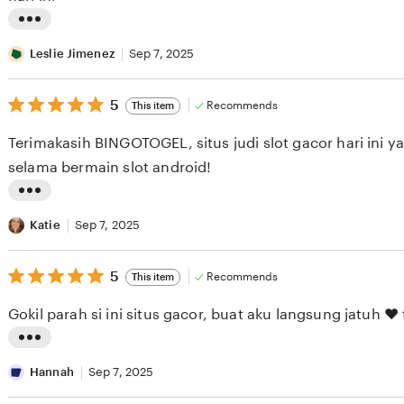
g
r
L
e
i
Leslie Jimenez
Sep 7, 2025
v
s
i
5
t
5
Recommends
This item
out
e
i
of
Terimakasih BINGOTOGEL, situs judi slot gacor hari ini 
5
w
n
stars
selama bermain slot android!
b
g
y
r
L
M
e
i
Katie
Sep 7, 2025
e
v
s
l
i
5
t
5
Recommends
This item
out
i
e
i
of
Gokil par
5
s
w
n
stars
s
b
g
L
a
y
r
i
Hannah
Sep 7, 2025
K
L
e
s