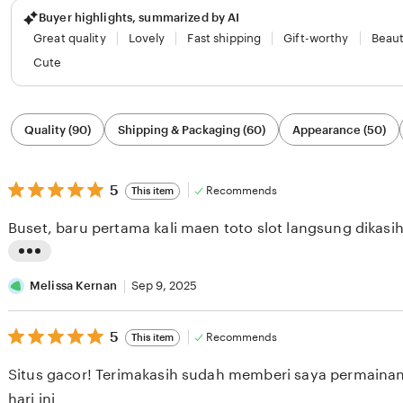
Buyer highlights, summarized by AI
Great quality
Lovely
Fast shipping
Gift-worthy
Beaut
Cute
Filter
Quality (90)
Shipping & Packaging (60)
Appearance (50)
by
category
5
5
Recommends
This item
out
of
Buset, baru pertama kali maen toto slot langsung dikasi
5
stars
L
i
Melissa Kernan
Sep 9, 2025
s
5
t
5
Recommends
This item
out
i
of
Situs gacor! Terimakasih sudah memberi saya permainan 
5
n
stars
hari ini