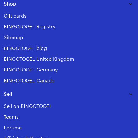
Shop
Gift cards
BINGOTOGEL Registry
Sitemap
BINGOTOGEL blog
BINGOTOGEL United Kingdom
BINGOTOGEL Germany
BINGOTOGEL Canada
Sell
Sell on BINGOTOGEL
Teams
Forums