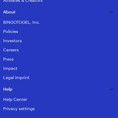
Affiliates & Creators
About
BINGOTOGEL, Inc.
Policies
Investors
Careers
Press
Impact
Legal imprint
Help
Help Center
Privacy settings