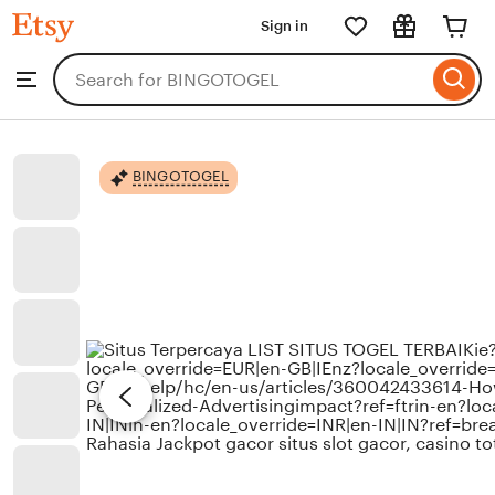
BINGOTOGEL
Sign in
Skip
to
Search
Browse
ontent
for
items
or
shops
BINGOTOGEL