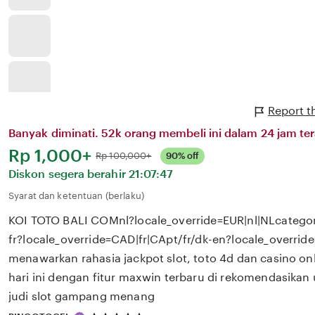
Report t
Banyak diminati. 52k orang membeli ini dalam 24 jam ter
Harga:
Rp 1,000+
Normal:
Rp 100,000+
90% off
Diskon segera berahir
21:07:47
Syarat dan ketentuan (berlaku)
KOI TOTO BALI COMnl?locale_override=EUR|nl|NLcategor
fr?locale_override=CAD|fr|CApt/fr/dk-en?locale_overrid
menawarkan rahasia jackpot slot, toto 4d dan casino 
hari ini dengan fitur maxwin terbaru di rekomendasika
judi slot gampang menang