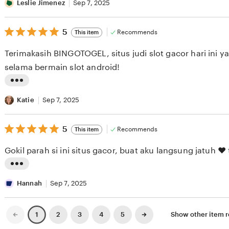
e
i
Leslie Jimenez
Sep 7, 2025
v
s
i
5
t
5
Recommends
This item
out
e
i
of
Terimakasih BINGOTOGEL, situs judi slot gacor hari ini 
5
w
n
stars
selama bermain slot android!
b
g
y
r
L
M
e
i
Katie
Sep 7, 2025
e
v
s
l
i
5
t
5
Recommends
This item
out
i
e
i
of
Gokil par
5
s
w
n
stars
s
b
g
L
a
y
r
i
Hannah
Sep 7, 2025
K
L
e
s
e
e
v
t
Previous
Next
2
3
4
5
Show other item
1
page
page
r
s
i
i