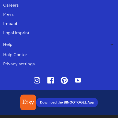
Careers
Press
Impact
Legal imprint
Help
Help Center
Privacy settings
Instagram
Facebook
Pinterest
Youtube
Download the BINGOTOGEL App