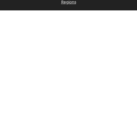
Regions