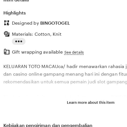
Highlights
Designed by
BINGOTOGEL
Materials: Cotton, Knit
Read
Gift wrapping available
the
See details
full
KELUARAN TOTO MACAUca/ hadir menawarkan rahasia jac
description
dan casino online gampang menang hari ini dengan fitu
rekomendasikan untuk semua pemain judi slot gampa
Disebut sebagai situs gacor toto slot terpercaya, BIN
Learn more about this item
berbagai jenis games slot online dengan tingkat keme
menang hari ini. Tentu BINGOTOGEL menjadi pilihan ya
meraih kemenangan dengan peluang menang besar di si
Kebijakan pengiriman dan pengembalian