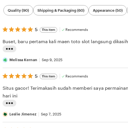
Filter
Quality (90)
Shipping & Packaging (60)
Appearance (50)
by
category
5
5
Recommends
This item
out
of
Buset, baru pertama kali maen toto slot langsung dikasi
5
stars
L
i
Melissa Kernan
Sep 9, 2025
s
5
t
5
Recommends
This item
out
i
of
Situs gacor! Terimakasih sudah memberi saya permainan 
5
n
stars
hari ini
g
r
L
e
i
Leslie Jimenez
Sep 7, 2025
v
s