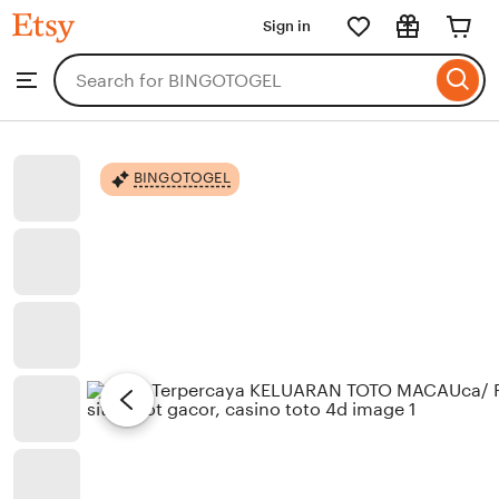
BINGOTOGEL
Sign in
Skip
to
Search
Browse
ontent
for
items
or
shops
BINGOTOGEL