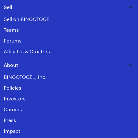
Sell
Sell on BINGOTOGEL
Teams
Forums
Affiliates & Creators
About
BINGOTOGEL, Inc.
Policies
Investors
Careers
Press
Impact