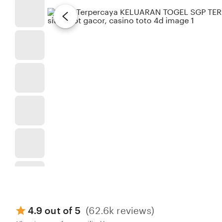
4.9 out of 5
(62.6k reviews)