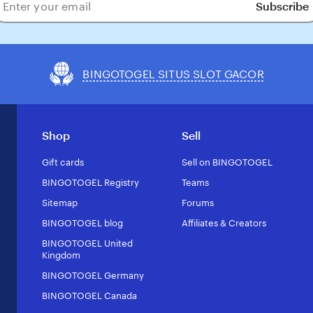
Subscribe
ter
our
ail
BINGOTOGEL SITUS SLOT GACOR
Shop
Sell
Gift cards
Sell on BINGOTOGEL
BINGOTOGEL Registry
Teams
Sitemap
Forums
BINGOTOGEL blog
Affiliates & Creators
BINGOTOGEL United
Kingdom
BINGOTOGEL Germany
BINGOTOGEL Canada