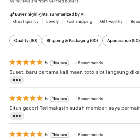
All reviews are from verified buyers
Buyer highlights, summarized by AI
Great quality
Lovely
Fast shipping
Gift-worthy
Beau
Filter
Quality (90)
Shipping & Packaging (60)
Appearance (50)
by
category
5
5
Recommends
This item
out
Buset, baru pertama kali maen toto slot langsung dik
of
5
stars
L
i
5
5
Recommends
This item
s
out
Situs gacor! Terimakasih sudah memberi saya permainan
of
t
5
i
stars
L
n
i
5
g
5
Recommends
This item
s
out