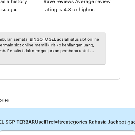
as a history
Rave reviews
Average review
messages
rating is 4.8 or higher.
 hiburan semata.
BINGOTOGEL
adalah situs slot online
ermain slot online memiliki risiko kehilangan uang,
wab. Penulis tidak menganjurkan pembaca untuk
menangan maupun kekalahan sepenuhnya bergantung
 masing-masing individu.
ories
SGP TERBARUsell?ref=ftrcategories Rahasia Jackpot gacor