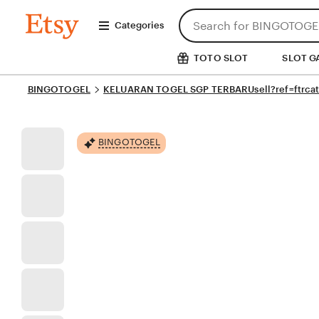
Skip
Search
BINGOTOGEL
to
Categories
for
Content
items
or
TOTO SLOT
SLOT G
shops
BINGOTOGEL
KELUARAN TOGEL SGP TERBARUsell?ref=ftrcat
BINGOTOGEL