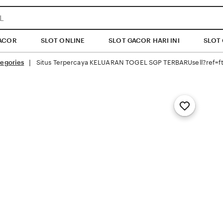
ACOR
SLOT ONLINE
SLOT GACOR HARI INI
SLOT
egories
Situs Terpercaya KELUARAN TOGEL SGP TERBARUsell?ref=ftrca
 | 
Add
to
Favorites