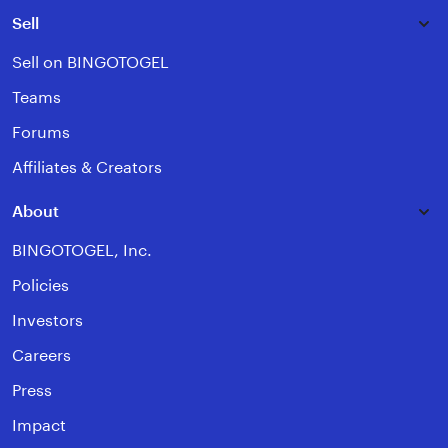
Sell
Sell on BINGOTOGEL
Teams
Forums
Affiliates & Creators
About
BINGOTOGEL, Inc.
Policies
Investors
Careers
Press
Impact