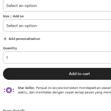
stars
Size ∣ Add on
Add personalization
Quantity
Add to cart
Star Seller.
Penjual ini secara konsisten mendapatkan ulasan
waktu, dan membalas dengan cepat setiap pesan yang mere
Item details