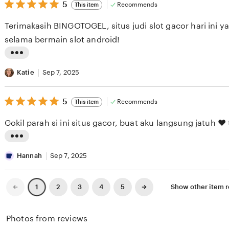
i
5
t
5
Recommends
This item
out
e
i
of
Terimakasih BINGOTOGEL, situs judi slot gacor hari ini 
5
w
n
stars
selama bermain slot android!
b
g
y
r
L
M
e
i
Katie
Sep 7, 2025
e
v
s
l
i
5
t
5
Recommends
This item
out
i
e
i
of
Gokil par
5
s
w
n
stars
s
b
g
L
a
y
r
i
Hannah
Sep 7, 2025
K
L
e
s
e
e
v
t
Previous
Next
2
3
4
5
Show other item
1
page
page
r
s
i
i
n
l
e
n
Photos from reviews
a
i
w
g