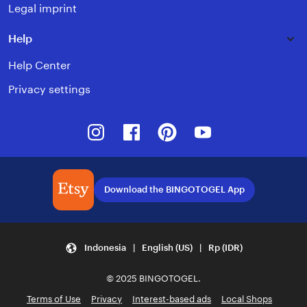
Legal imprint
Help
Help Center
Privacy settings
Instagram
Facebook
Pinterest
Youtube
Download the BINGOTOGEL App
Indonesia | English (US) | Rp (IDR)
© 2025 BINGOTOGEL.
Terms of Use
Privacy
Interest-based ads
Local Shops