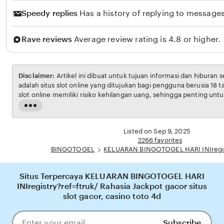
Speedy replies
Has a history of replying to messages
Rave reviews
Average review rating is 4.8 or higher.
Disclaimer:
Artikel ini dibuat untuk tujuan informasi dan hiburan 
adalah situs slot online yang ditujukan bagi pengguna berusia 18 
slot online memiliki risiko kehilangan uang, sehingga penting unt
bertanggung jawab. Penulis tidak menganjurkan pembaca untuk b
Read
penghasilan utama. Semua kemenangan maupun kekalahan sep
the
pada faktor keberuntungan dan manajemen bermain dari masing-m
full
Listed on Sep 9, 2025
description
2266 favorites
BINGOTOGEL
KELUARAN BINGOTOGEL HARI INIregist
Situs Terpercaya KELUARAN BINGOTOGEL HARI
INIregistry?ref=ftruk/ Rahasia Jackpot gacor situs
slot gacor, casino toto 4d
Subscribe