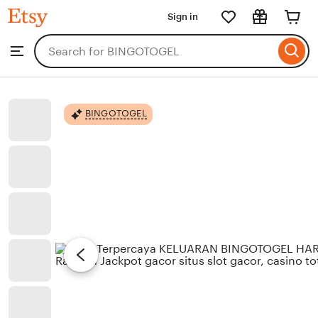
BINGOTOGEL
Sign in
Skip
to
Search
Browse
ontent
for
items
or
shops
BINGOTOGEL