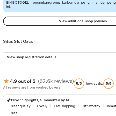
BINGOTOGEL mengimbangi emisi karbon dari pengiriman dan pen
ini.
View additional shop policies
Situs Slot Gacor
View shop registration details
(62.6k reviews)
4.9 out of 5
5/5
5/5
Item quality
All reviews are from verified buyers
Buyer highlights, summarized by AI
Great quality
Lovely
Fast shipping
Gift-worthy
Beaut
Cute