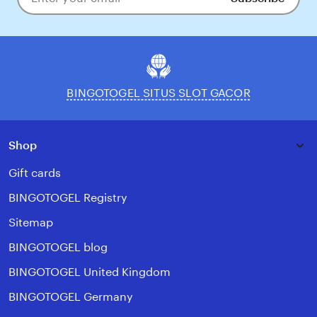
Enter
your
email
BINGOTOGEL SITUS SLOT GACOR
Shop
Gift cards
BINGOTOGEL Registry
Sitemap
BINGOTOGEL blog
BINGOTOGEL United Kingdom
BINGOTOGEL Germany