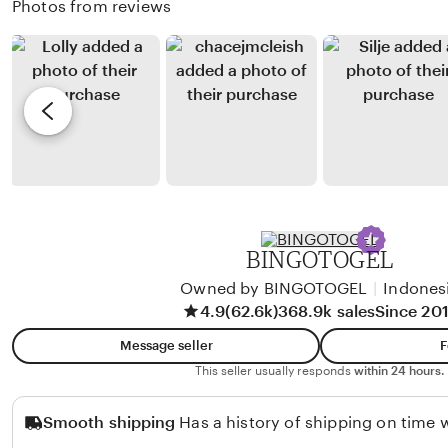
Photos from reviews
a
i
w
g
n
e
b
r
J
y
e
i
K
v
m
a
i
e
t
e
n
i
w
e
e
b
z
y
BINGOTOGEL
H
Owned by BINGOTOGEL
|
Indones
a
4.9
(62.6k)
368.9k sales
Since 20
n
n
Message seller
F
a
This seller usually responds
within 24 hours.
h
Smooth shipping
Has a history of shipping on time w