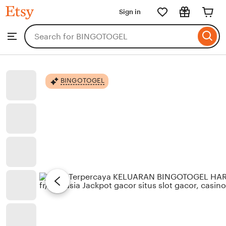
BINGOTOGEL
Sign in
Skip
to
Search
Browse
ontent
for
items
or
shops
BINGOTOGEL