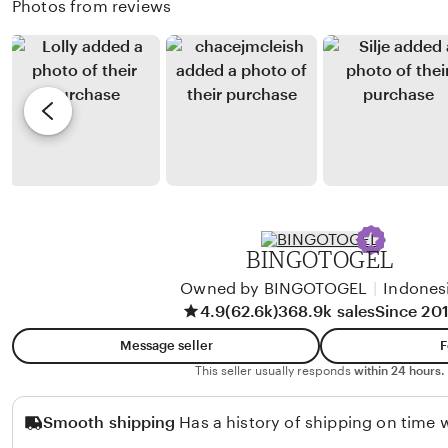
Photos from reviews
a
i
w
g
n
e
b
r
J
y
e
i
K
v
m
a
i
e
t
e
n
i
w
e
e
b
z
y
BINGOTOGEL
H
Owned by BINGOTOGEL
|
Indones
a
4.9
(62.6k)
368.9k sales
Since 20
n
n
Message seller
F
a
This seller usually responds
within 24 hours.
h
Smooth shipping
Has a history of shipping on time w