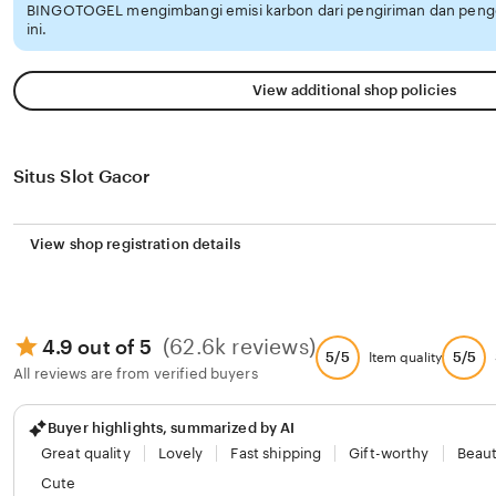
BINGOTOGEL mengimbangi emisi karbon dari pengiriman dan pen
ini.
View additional shop policies
Situs Slot Gacor
View shop registration details
(62.6k reviews)
4.9 out of 5
5/5
5/5
Item quality
All reviews are from verified buyers
Buyer highlights, summarized by AI
Great quality
Lovely
Fast shipping
Gift-worthy
Beaut
Cute