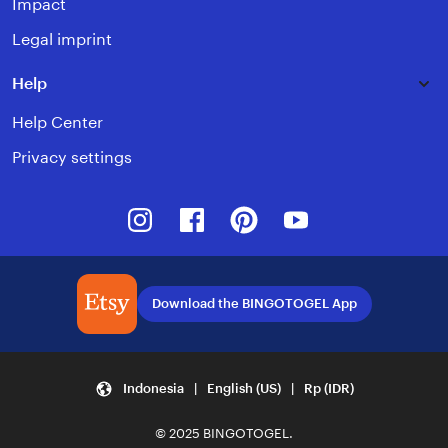
Impact
Legal imprint
Help
Help Center
Privacy settings
Instagram
Facebook
Pinterest
Youtube
Download the BINGOTOGEL App
Indonesia | English (US) | Rp (IDR)
© 2025 BINGOTOGEL.