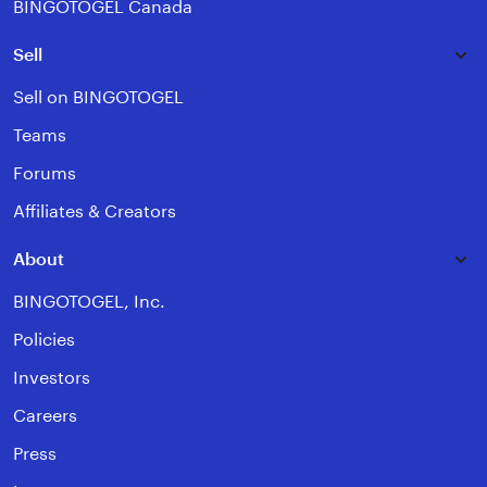
BINGOTOGEL Canada
Sell
Sell on BINGOTOGEL
Teams
Forums
Affiliates & Creators
About
BINGOTOGEL, Inc.
Policies
Investors
Careers
Press