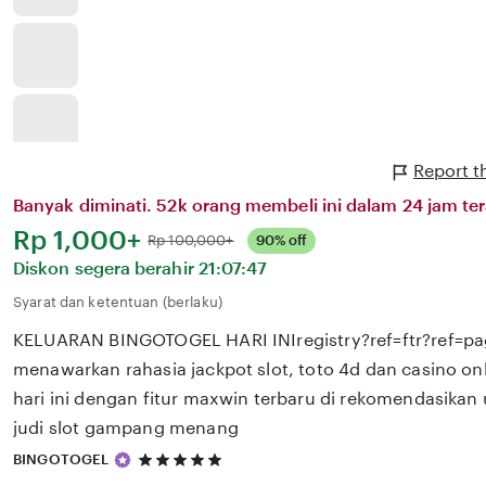
Report t
Banyak diminati. 52k orang membeli ini dalam 24 jam ter
Harga:
Rp 1,000+
Normal:
Rp 100,000+
90% off
Diskon segera berahir
21:07:47
Syarat dan ketentuan (berlaku)
KELUARAN BINGOTOGEL HARI INIregistry?ref=ftr?ref=pag
menawarkan rahasia jackpot slot, toto 4d dan casino 
hari ini dengan fitur maxwin terbaru di rekomendasika
judi slot gampang menang
5
BINGOTOGEL
out