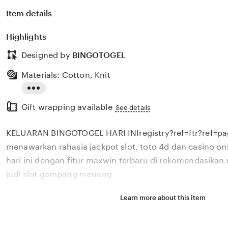
Item details
Highlights
Designed by
BINGOTOGEL
Materials: Cotton, Knit
Read
Gift wrapping available
the
See details
full
KELUARAN BINGOTOGEL HARI INIregistry?ref=ftr?ref=pag
description
menawarkan rahasia jackpot slot, toto 4d dan casino 
hari ini dengan fitur maxwin terbaru di rekomendasika
judi slot gampang menang
Learn more about this item
Disebut sebagai situs gacor toto slot terpercaya, BIN
berbagai jenis games slot online dengan tingkat keme