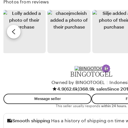
Photos from reviews
a
i
w
g
n
e
b
r
J
y
e
i
K
v
m
a
i
e
t
e
n
i
w
e
e
b
z
y
BINGOTOGEL
H
Owned by BINGOTOGEL
|
Indones
a
4.9
(62.6k)
368.9k sales
Since 20
n
n
Message seller
F
a
This seller usually responds
within 24 hours.
h
Smooth shipping
Has a history of shipping on time w