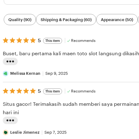
Filter
Quality (90)
Shipping & Packaging (60)
Appearance (50)
by
category
5
5
Recommends
This item
out
of
Buset, baru pertama kali maen toto slot langsung dikasi
5
stars
L
i
Melissa Kernan
Sep 9, 2025
s
5
t
5
Recommends
This item
out
i
of
Situs gacor! Terimakasih sudah memberi saya permainan 
5
n
stars
hari ini
g
r
L
e
i
Leslie Jimenez
Sep 7, 2025