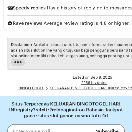
Speedy replies
Has a history of replying to messages
Rave reviews
Average review rating is 4.8 or higher.
Disclaimer:
Artikel ini dibuat untuk tujuan informasi dan hiburan 
adalah situs slot online yang ditujukan bagi pengguna berusia 18 
slot online memiliki risiko kehilangan uang, sehingga penting unt
bertanggung jawab. Penulis tidak menganjurkan pembaca untuk b
Read
penghasilan utama. Semua kemenangan maupun kekalahan sep
the
pada faktor keberuntungan dan manajemen bermain dari masing-m
full
Listed on Sep 9, 2025
description
2266 favorites
BINGOTOGEL
KELUARAN BINGOTOGEL HARI INIregistry?ref
Situs Terpercaya KELUARAN BINGOTOGEL HARI
INIregistry?ref=ftr?ref=pagination Rahasia Jackpot
gacor situs slot gacor, casino toto 4d
Subscribe