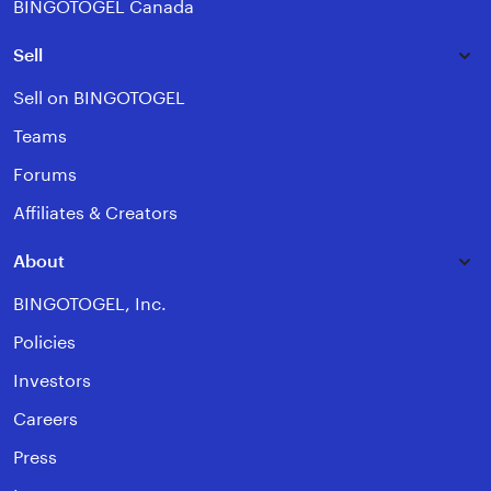
BINGOTOGEL Canada
Sell
Sell on BINGOTOGEL
Teams
Forums
Affiliates & Creators
About
BINGOTOGEL, Inc.
Policies
Investors
Careers
Press