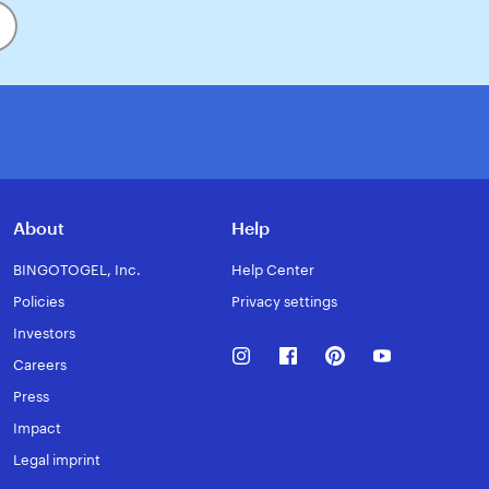
About
Help
BINGOTOGEL, Inc.
Help Center
Policies
Privacy settings
Investors
Instagram
Facebook
Pinterest
Youtube
Careers
Press
Impact
Legal imprint