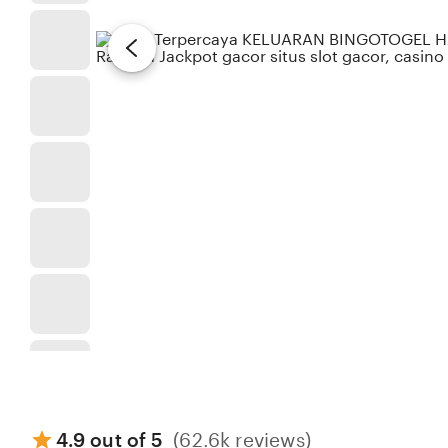
4.9 out of 5
(62.6k reviews)