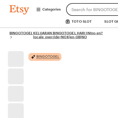
Skip
Search
BINGOTOGEL
to
Categories
for
Content
items
or
TOTO SLOT
SLOT G
shops
BINGOTOGEL
KELUARAN BINGOTOGEL HARI INIno-en?
locale_override=NOK|en-GB|NO
BINGOTOGEL