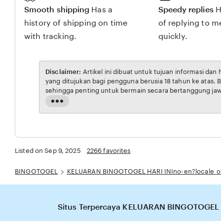
Smooth shipping
Has a
Speedy replies
H
history of shipping on time
of replying to 
with tracking.
quickly.
Disclaimer:
Artikel ini dibuat untuk tujuan informasi dan
yang ditujukan bagi pengguna berusia 18 tahun ke atas. B
sehingga penting untuk bermain secara bertanggung ja
berjudi sebagai sumber penghasilan utama. Semua ke
Read
pada faktor keberuntungan dan manajemen bermain dari
the
full
description
Listed on Sep 9, 2025
2266 favorites
BINGOTOGEL
KELUARAN BINGOTOGEL HARI INIno-en?locale_o
Situs Terpercaya KELUARAN BINGOTOGEL HA