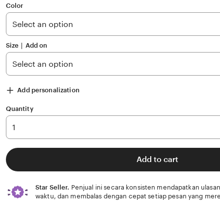
of
Color
5
stars
Size ∣ Add on
Add personalization
Quantity
Add to cart
Star Seller.
Penjual ini secara konsisten mendapatkan ulasan
waktu, dan membalas dengan cepat setiap pesan yang mere