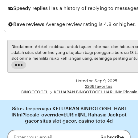
Speedy replies
Has a history of replying to messages
Rave reviews
Average review rating is 4.8 or higher.
Disclaimer:
Artikel ini dibuat untuk tujuan informasi dan hiburan 
adalah situs slot online yang ditujukan bagi pengguna berusia 18 
slot online memiliki risiko kehilangan uang, sehingga penting unt
bertanggung jawab. Penulis tidak menganjurkan pembaca untuk b
Read
penghasilan utama. Semua kemenangan maupun kekalahan sep
the
pada faktor keberuntungan dan manajemen bermain dari masing-m
full
Listed on Sep 9, 2025
description
2266 favorites
BINGOTOGEL
KELUARAN BINGOTOGEL HARI INInl?locale_
Situs Terpercaya KELUARAN BINGOTOGEL HARI
INInl?locale_override=EUR|nl|NL Rahasia Jackpot
gacor situs slot gacor, casino toto 4d
Subscribe