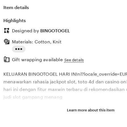
Item details
Highlights
Designed by
BINGOTOGEL
Materials: Cotton, Knit
Read
Gift wrapping available
the
See details
full
KELUARAN BINGOTOGEL HARI INInl?locale_override=EUR|
description
menawarkan rahasia jackpot slot, toto 4d dan casino 
hari ini dengan fitur maxwin terbaru di rekomendasika
judi slot gampang menang
Learn more about this item
Disebut sebagai situs gacor toto slot terpercaya, BIN
berbagai jenis games slot online dengan tingkat keme