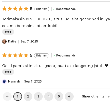
v
s
i
5
t
5
Recommends
This item
out
e
i
of
Terimakasih BINGOTOGEL, situs judi slot gacor hari ini 
5
w
n
stars
selama bermain slot android!
b
g
y
r
L
M
e
i
Katie
Sep 7, 2025
e
v
s
l
i
5
t
5
Recommends
This item
out
i
e
i
of
Gokil par
5
s
w
n
stars
s
b
g
L
a
y
r
i
Hannah
Sep 7, 2025
K
L
e
s
e
e
v
t
Previous
Next
2
3
4
5
Show other item
1
page
page
r
s
i
i
n
l
e
n