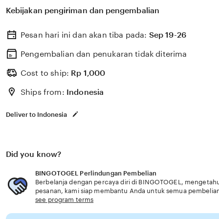
menang hari ini. Tentu BINGOTOGEL menjadi pilihan ya
Kebijakan pengiriman dan pengembalian
meraih kemenangan dengan peluang menang besar di si
terbaik hari ini tahun 2025 minimal deposit 1000 rupiah.
Pesan hari ini dan akan tiba pada:
Sep 19-26
Pengembalian dan penukaran tidak diterima
Cost to ship:
Rp
1,000
Ships from:
Indonesia
Deliver to Indonesia
Did you know?
BINGOTOGEL Perlindungan Pembelian
Berbelanja dengan percaya diri di BINGOTOGEL, mengetahui 
pesanan, kami siap membantu Anda untuk semua pembelia
see program terms