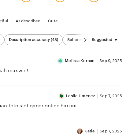
tiful
As described
Cute
Suggested
Description accuracy (48)
Seller service (19)
Sizing & Fit (1
Melissa Kernan
Sep 9, 2025
asih maxwin!
Leslie Jimenez
Sep 7, 2025
 toto slot gacor online hari ini
Katie
Sep 7, 2025