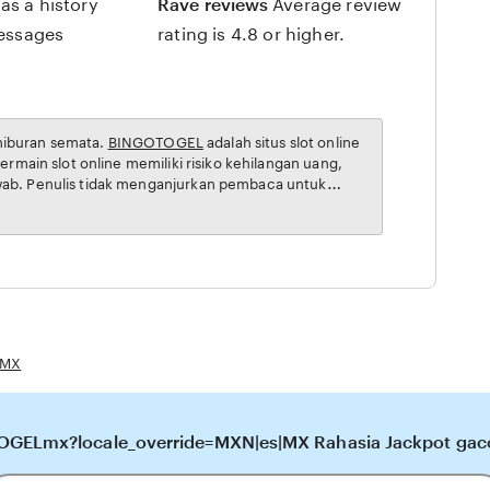
as a history
Rave reviews
Average review
messages
rating is 4.8 or higher.
 hiburan semata.
BINGOTOGEL
adalah situs slot online
ermain slot online memiliki risiko kehilangan uang,
wab. Penulis tidak menganjurkan pembaca untuk
menangan maupun kekalahan sepenuhnya bergantung
 masing-masing individu.
|MX
GELmx?locale_override=MXN|es|MX Rahasia Jackpot gacor s