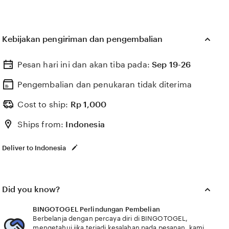
Disebut sebagai situs gacor toto slot terpercaya,
BINGOTOGEL menyediakan berbagai jenis games slot
Kebijakan pengiriman dan pengembalian
online dengan tingkat kemenangan tinggi gampang
menang hari ini. Tentu BINGOTOGEL menjadi pilihan
Pesan hari ini dan akan tiba pada:
Sep 19-26
yang tepat untuk Anda meraih kemenangan dengan
peluang menang besar di situs tergacor dan terbaik
Pengembalian dan penukaran tidak diterima
hari ini tahun 2025 minimal deposit 1000 rupiah.
Cost to ship:
Rp
1,000
Ships from:
Indonesia
Deliver to Indonesia
Did you know?
BINGOTOGEL Perlindungan Pembelian
Berbelanja dengan percaya diri di BINGOTOGEL,
mengetahui jika terjadi kesalahan pada pesanan, kami