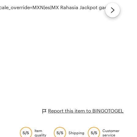
Report this item to BINGOTOGEL
Item
Customer
5/5
5/5
5/5
Shipping
quality
service