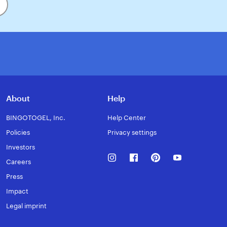
About
Help
BINGOTOGEL, Inc.
Help Center
Policies
Privacy settings
Investors
Instagram
Facebook
Pinterest
Youtube
Careers
Press
Impact
Legal imprint