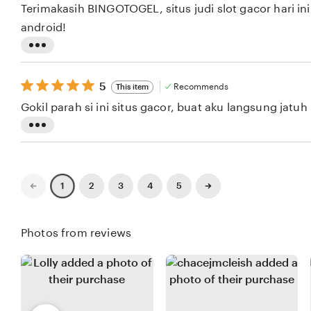
r
Terimakasih BINGOTOGEL, situs judi slot gacor hari i
of
t
5
e
android!
i
stars
v
n
L
i
g
i
e
5
r
5
Recommends
This item
s
out
w
e
of
t
b
5
v
i
stars
L
y
i
n
i
M
e
g
s
e
w
Previous
Next
r
2
3
4
5
1
t
page
page
l
b
e
i
i
y
v
n
s
Photos from reviews
L
i
g
s
e
e
r
a
s
w
e
K
l
b
v
e
i