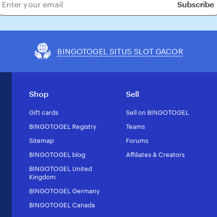
Subscribe
ter
our
ail
BINGOTOGEL SITUS SLOT GACOR
Shop
Sell
Gift cards
Sell on BINGOTOGEL
BINGOTOGEL Registry
Teams
Sitemap
Forums
BINGOTOGEL blog
Affiliates & Creators
BINGOTOGEL United
Kingdom
BINGOTOGEL Germany
BINGOTOGEL Canada