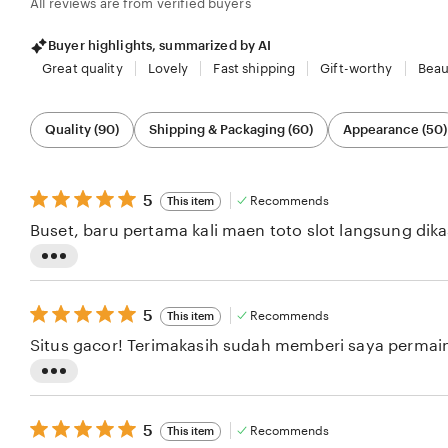
All reviews are from verified buyers
Buyer highlights, summarized by AI
Great quality
Lovely
Fast shipping
Gift-worthy
Beau
Filter
Quality (90)
Shipping & Packaging (60)
Appearance (50)
by
category
5
5
Recommends
This item
out
Buset, baru pertama kali maen toto slot langsung dik
of
5
stars
L
i
5
5
Recommends
This item
s
out
Situs gacor! Terimakasih sudah memberi saya permainan
of
t
5
i
stars
L
n
i
5
g
5
Recommends
This item
s
out