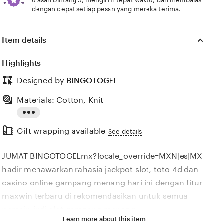
ulasan bintang 5, mengirim tepat waktu, dan membalas
dengan cepat setiap pesan yang mereka terima.
Item details
Highlights
0)
Value (9)
Comfort (8)
Ease of use (2)
Condition (1)
Designed by
BINGOTOGEL
Materials: Cotton, Knit
Read
Gift wrapping available
the
See details
full
JUMAT BINGOTOGELmx?locale_override=MXN|es|MX
description
hadir menawarkan rahasia jackpot slot, toto 4d dan
casino online gampang menang hari ini dengan fitur
maxwin terbaru di rekomendasikan untuk semua
pemain judi slot gampang menang
Learn more about this item