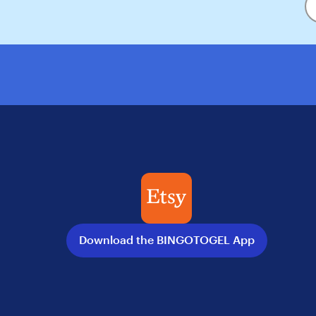
En
y
em
Download the BINGOTOGEL App