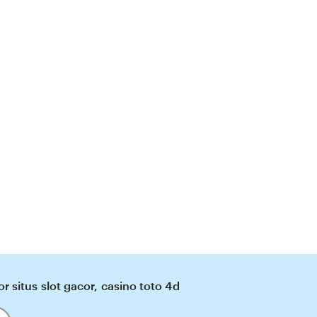
itus slot gacor, casino toto 4d