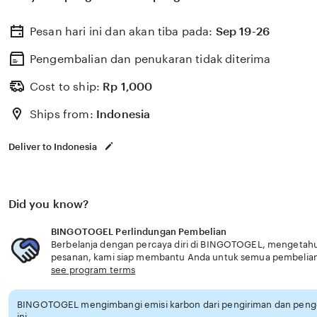
terbaik hari ini tahun 2025 minimal deposit 1000 rupiah.
Pesan hari ini dan akan tiba pada:
Sep 19-26
Pengembalian dan penukaran tidak diterima
Cost to ship:
Rp
1,000
Ships from:
Indonesia
Deliver to Indonesia
Did you know?
BINGOTOGEL Perlindungan Pembelian
Berbelanja dengan percaya diri di BINGOTOGEL, mengetahui 
pesanan, kami siap membantu Anda untuk semua pembelia
see program terms
BINGOTOGEL mengimbangi emisi karbon dari pengiriman dan pen
ini.