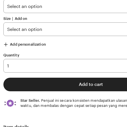
stars
Size ∣ Add on
Add personalization
Quantity
Add to cart
Star Seller.
Penjual ini secara konsisten mendapatkan ulasan
waktu, dan membalas dengan cepat setiap pesan yang mere
Item details