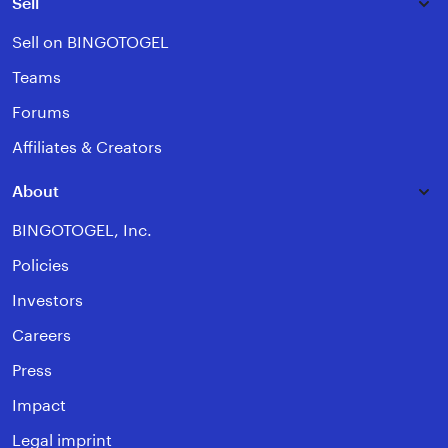
Sell
Sell on BINGOTOGEL
Teams
Forums
Affiliates & Creators
About
BINGOTOGEL, Inc.
Policies
Investors
Careers
Press
Impact
Legal imprint