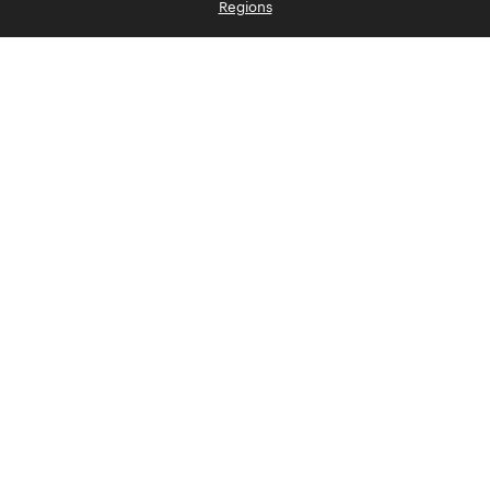
Regions