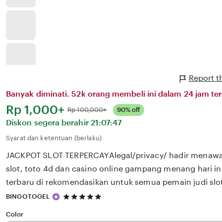
Report t
Banyak diminati. 52k orang membeli ini dalam 24 jam ter
Harga:
Rp 1,000+
Normal:
Rp 100,000+
90% off
Diskon segera berahir
21:07:47
Syarat dan ketentuan (berlaku)
JACKPOT SLOT TERPERCAYAlegal/privacy/ hadir menawar
slot, toto 4d dan casino online gampang menang hari in
terbaru di rekomendasikan untuk semua pemain judi s
5
BINGOTOGEL
out
of
Color
5