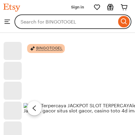
BINGOTOGEL
Sign in
Skip
to
Search
Browse
ontent
for
items
or
shops
BINGOTOGEL