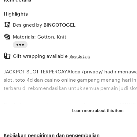
Highlights
Designed by
BINGOTOGEL
Materials: Cotton, Knit
Read
Gift wrapping available
the
See details
full
JACKPOT SLOT TERPERCAYAlegal/privacy/ hadir menawar
description
slot, toto 4d dan casino online gampang menang hari in
terbaru di rekomendasikan untuk semua pemain judi s
Disebut sebagai situs gacor toto slot terpercaya, BIN
Learn more about this item
berbagai jenis games slot online dengan tingkat keme
menang hari ini. Tentu BINGOTOGEL menjadi pilihan ya
meraih kemenangan dengan peluang menang besar di si
Kebijakan pengiriman dan pengembalian