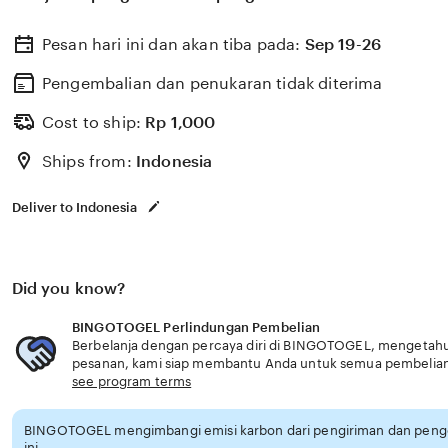
terbaik hari ini tahun 2025 minimal deposit 1000 rupiah.
Pesan hari ini dan akan tiba pada:
Sep 19-26
Pengembalian dan penukaran tidak diterima
Cost to ship:
Rp
1,000
Ships from:
Indonesia
Deliver to Indonesia
Did you know?
BINGOTOGEL Perlindungan Pembelian
Berbelanja dengan percaya diri di BINGOTOGEL, mengetahui 
pesanan, kami siap membantu Anda untuk semua pembelia
see program terms
BINGOTOGEL mengimbangi emisi karbon dari pengiriman dan pen
ini.