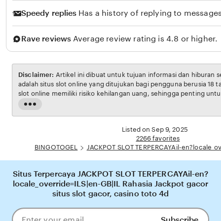
Speedy replies
Has a history of replying to messages
Rave reviews
Average review rating is 4.8 or higher.
Disclaimer:
Artikel ini dibuat untuk tujuan informasi dan hiburan 
adalah situs slot online yang ditujukan bagi pengguna berusia 18 
slot online memiliki risiko kehilangan uang, sehingga penting unt
bertanggung jawab. Penulis tidak menganjurkan pembaca untuk b
Read
penghasilan utama. Semua kemenangan maupun kekalahan sep
the
pada faktor keberuntungan dan manajemen bermain dari masing-m
full
Listed on Sep 9, 2025
description
2266 favorites
BINGOTOGEL
JACKPOT SLOT TERPERCAYAil-en?locale_ove
Situs Terpercaya JACKPOT SLOT TERPERCAYAil-en?
locale_override=ILS|en-GB|IL Rahasia Jackpot gacor
situs slot gacor, casino toto 4d
Subscribe