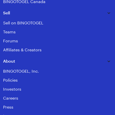
BINGOTOGEL Canada
Sell
Sell on BINGOTOGEL
Teams
Forums
Affiliates & Creators
About
BINGOTOGEL, Inc.
Policies
Investors
Careers
Press