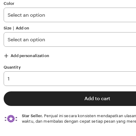
of
Color
5
stars
Size ∣ Add on
Add personalization
Quantity
Add to cart
Star Seller.
Penjual ini secara konsisten mendapatkan ulasan
waktu, dan membalas dengan cepat setiap pesan yang mere