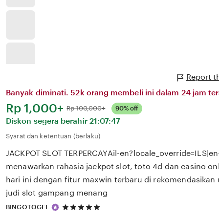
Report t
Banyak diminati. 52k orang membeli ini dalam 24 jam ter
Harga:
Rp 1,000+
Normal:
Rp 100,000+
90% off
Diskon segera berahir
21:07:47
Syarat dan ketentuan (berlaku)
JACKPOT SLOT TERPERCAYAil-en?locale_override=ILS|en-
menawarkan rahasia jackpot slot, toto 4d dan casino 
hari ini dengan fitur maxwin terbaru di rekomendasika
judi slot gampang menang
5
BINGOTOGEL
out