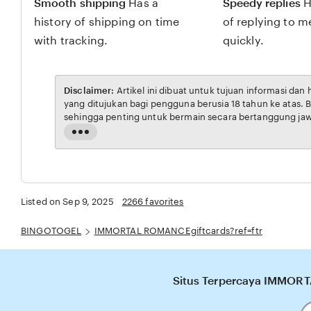
Smooth shipping
Has a
Speedy replies
H
history of shipping on time
of replying to 
with tracking.
quickly.
Disclaimer:
Artikel ini dibuat untuk tujuan informasi dan
yang ditujukan bagi pengguna berusia 18 tahun ke atas. B
sehingga penting untuk bermain secara bertanggung ja
berjudi sebagai sumber penghasilan utama. Semua ke
Read
pada faktor keberuntungan dan manajemen bermain dari
the
full
description
Listed on Sep 9, 2025
2266 favorites
BINGOTOGEL
IMMORTAL ROMANCEgiftcards?ref=ftr
Situs Terpercaya IMMORTA