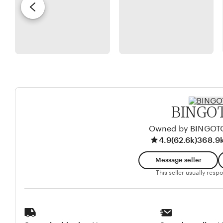
y
i
r
e
K
e
n
J
a
w
a
i
t
b
n
m
i
y
e
e
H
n
a
e
n
z
BINGO
n
a
Owned by BINGOT
4.9
(62.6k)
368.9k
h
Message seller
This seller usually res