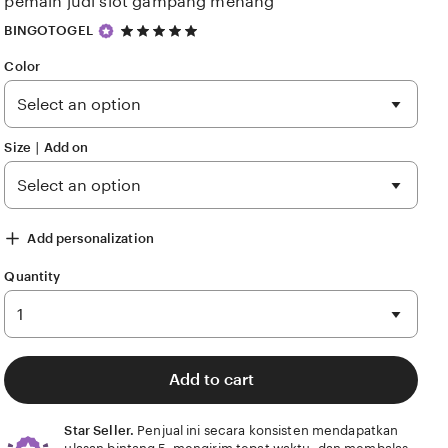
pemain judi slot gampang menang
5
BINGOTOGEL
out
of
Color
5
stars
Size ∣ Add on
Add personalization
Quantity
Add to cart
Star Seller.
Penjual ini secara konsisten mendapatkan