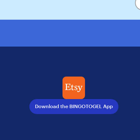
En
y
em
Download the BINGOTOGEL App