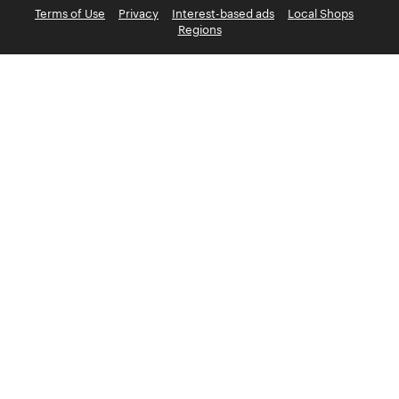
Terms of Use
Privacy
Interest-based ads
Local Shops
Regions