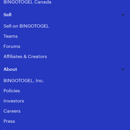
BINGOTOGEL Canada
Sell
Sell on BINGOTOGEL
Teams
Forums
Affiliates & Creators
About
BINGOTOGEL, Inc.
Policies
Investors
Careers
Press