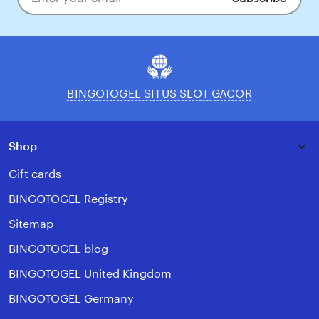
Enter
your
email
BINGOTOGEL SITUS SLOT GACOR
Shop
Gift cards
BINGOTOGEL Registry
Sitemap
BINGOTOGEL blog
BINGOTOGEL United Kingdom
BINGOTOGEL Germany