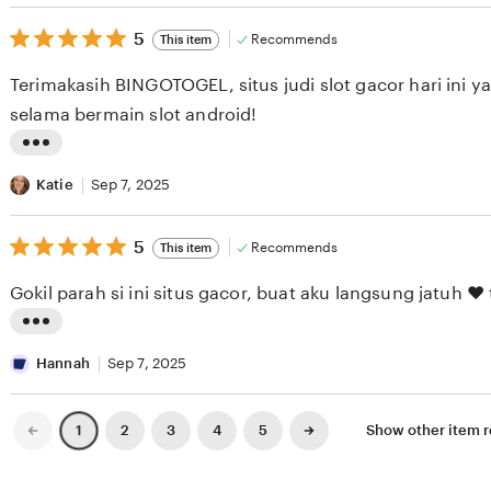
v
s
i
5
t
5
Recommends
This item
out
e
i
of
Terimakasih BINGOTOGEL, situs judi slot gacor hari ini 
5
w
n
stars
selama bermain slot android!
b
g
y
r
L
M
e
i
Katie
Sep 7, 2025
e
v
s
l
i
5
t
5
Recommends
This item
out
i
e
i
of
Gokil par
5
s
w
n
stars
s
b
g
L
a
y
r
i
Hannah
Sep 7, 2025
K
L
e
s
e
e
v
t
Previous
Next
2
3
4
5
Show other item
1
page
page
r
s
i
i
n
l
e
n