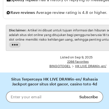
Rave reviews
Average review rating is 4.8 or higher.
Disclaimer:
Artikel ini dibuat untuk tujuan informasi dan hiburan 
adalah situs slot online yang ditujukan bagi pengguna berusia 18 
slot online memiliki risiko kehilangan uang, sehingga penting unt
bertanggung jawab. Penulis tidak menganjurkan pembaca untuk b
Read
penghasilan utama. Semua kemenangan maupun kekalahan sep
the
pada faktor keberuntungan dan manajemen bermain dari masing-m
full
Listed on Sep 9, 2025
description
2266 favorites
BINGOTOGEL
HK LIVE DRAWin-en/
Situs Terpercaya HK LIVE DRAWin-en/ Rahasia
Jackpot gacor situs slot gacor, casino toto 4d
Subscribe
Enter
your
email