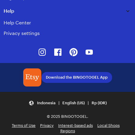
Help
Help Center
Privacy settings
Instagram
Facebook
Pinterest
Youtube
Download the BINGOTOGEL App
Indonesia | English (US) | Rp (IDR)
© 2025 BINGOTOGEL.
Terms of Use
Privacy
Interest-based ads
Local Shops
Regions