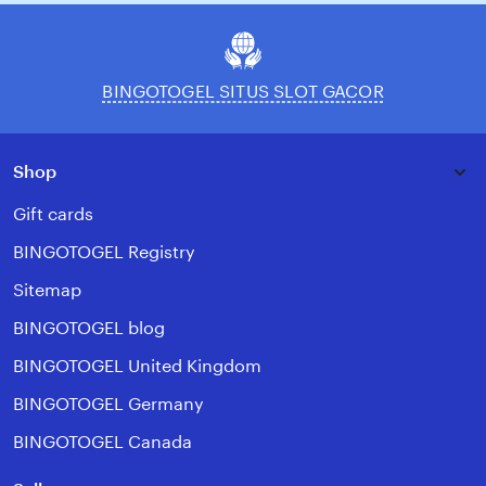
BINGOTOGEL SITUS SLOT GACOR
Shop
Gift cards
BINGOTOGEL Registry
Sitemap
BINGOTOGEL blog
BINGOTOGEL United Kingdom
BINGOTOGEL Germany
BINGOTOGEL Canada