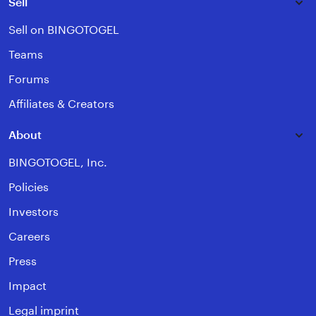
Sell
Sell on BINGOTOGEL
Teams
Forums
Affiliates & Creators
About
BINGOTOGEL, Inc.
Policies
Investors
Careers
Press
Impact
Legal imprint