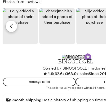
Photos from reviews
a
i
w
g
n
e
b
r
J
y
e
i
K
v
m
a
i
e
t
e
n
i
w
e
e
b
z
y
BINGOTOGEL
H
Owned by BINGOTOGEL
|
Indones
a
4.9
(62.6k)
368.9k sales
Since 20
n
n
Message seller
F
a
This seller usually responds
within 24 hours.
h
Smooth shipping
Has a history of shipping on time w