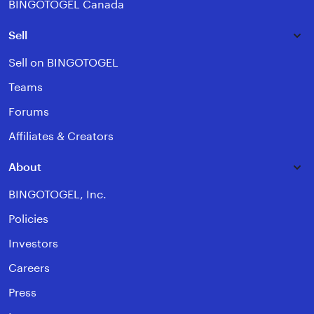
BINGOTOGEL Canada
Sell
Sell on BINGOTOGEL
Teams
Forums
Affiliates & Creators
About
BINGOTOGEL, Inc.
Policies
Investors
Careers
Press