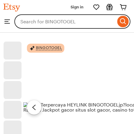
BINGOTOGEL
Sign in
Skip
to
Search
Browse
ontent
for
items
or
shops
BINGOTOGEL