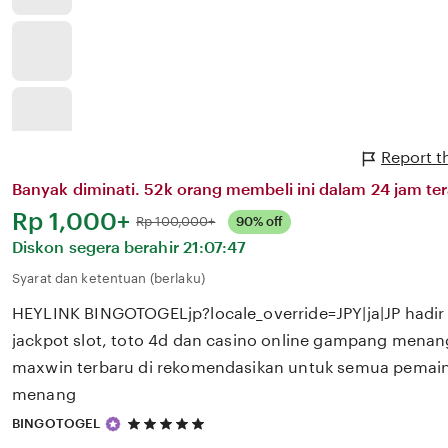
Report t
Banyak diminati. 52k orang membeli ini dalam 24 jam ter
Harga:
Rp 1,000+
Normal:
Rp 100,000+
90% off
Diskon segera berahir
21:07:47
Syarat dan ketentuan (berlaku)
HEYLINK BINGOTOGELjp?locale_override=JPY|ja|JP hadi
jackpot slot, toto 4d dan casino online gampang menang 
maxwin terbaru di rekomendasikan untuk semua pemain
menang
5
BINGOTOGEL
out