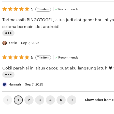
v
s
i
5
t
5
Recommends
This item
out
e
i
of
Terimakasih BINGOTOGEL, situs judi slot gacor hari ini 
5
w
n
stars
selama bermain slot android!
b
g
y
r
L
M
e
i
Katie
Sep 7, 2025
e
v
s
l
i
5
t
5
Recommends
This item
out
i
e
i
of
Gokil par
5
s
w
n
stars
s
b
g
L
a
y
r
i
Hannah
Sep 7, 2025
K
L
e
s
e
e
v
t
Previous
Next
2
3
4
5
Show other item
1
page
page
r
s
i
i
n
l
e
n