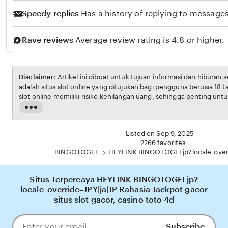
Speedy replies
Has a history of replying to messages
Rave reviews
Average review rating is 4.8 or higher.
Disclaimer:
Artikel ini dibuat untuk tujuan informasi dan hiburan 
adalah situs slot online yang ditujukan bagi pengguna berusia 18 
slot online memiliki risiko kehilangan uang, sehingga penting unt
bertanggung jawab. Penulis tidak menganjurkan pembaca untuk b
Read
penghasilan utama. Semua kemenangan maupun kekalahan sep
the
pada faktor keberuntungan dan manajemen bermain dari masing-m
full
Listed on Sep 9, 2025
description
2266 favorites
BINGOTOGEL
HEYLINK BINGOTOGELjp?locale_overr
Situs Terpercaya HEYLINK BINGOTOGELjp?
locale_override=JPY|ja|JP Rahasia Jackpot gacor
situs slot gacor, casino toto 4d
Subscribe