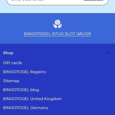
Enter
your
email
BINGOTOGEL SITUS SLOT GACOR
Shop
Gift cards
BINGOTOGEL Registry
Sitemap
BINGOTOGEL blog
BINGOTOGEL United Kingdom
BINGOTOGEL Germany