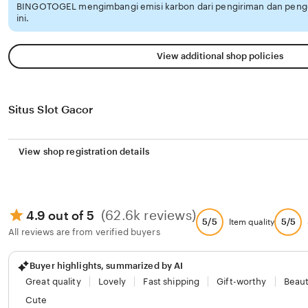
BINGOTOGEL mengimbangi emisi karbon dari pengiriman dan pen
ini.
View additional shop policies
Situs Slot Gacor
View shop registration details
(62.6k reviews)
4.9 out of 5
5/5
5/5
Item quality
All reviews are from verified buyers
Buyer highlights, summarized by AI
Great quality
Lovely
Fast shipping
Gift-worthy
Beaut
Cute