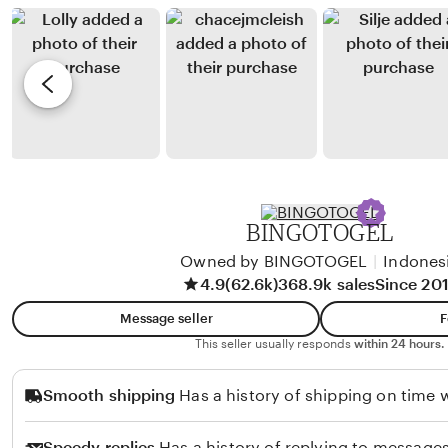
n
e
b
r
J
y
e
i
K
v
m
a
i
e
t
e
n
i
w
e
e
b
z
y
BINGOTOGEL
H
Owned by BINGOTOGEL
|
Indones
a
4.9
(62.6k)
368.9k sales
Since 20
n
n
Message seller
F
a
This seller usually responds
within 24 hours.
h
Smooth shipping
Has a history of shipping on time w
Speedy replies
Has a history of replying to messages