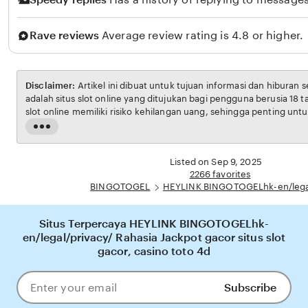
Rave reviews
Average review rating is 4.8 or higher.
Disclaimer:
Artikel ini dibuat untuk tujuan informasi dan hiburan 
adalah situs slot online yang ditujukan bagi pengguna berusia 18 
slot online memiliki risiko kehilangan uang, sehingga penting unt
bertanggung jawab. Penulis tidak menganjurkan pembaca untuk b
Read
penghasilan utama. Semua kemenangan maupun kekalahan sep
the
pada faktor keberuntungan dan manajemen bermain dari masing-m
full
Listed on Sep 9, 2025
description
2266 favorites
BINGOTOGEL
HEYLINK BINGOTOGELhk-en/legal
Situs Terpercaya HEYLINK BINGOTOGELhk-
en/legal/privacy/ Rahasia Jackpot gacor situs slot
gacor, casino toto 4d
Subscribe
Enter
your