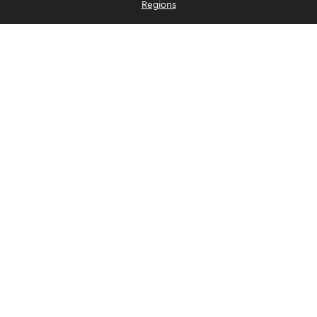
Regions