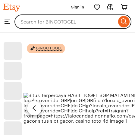
BINGOTOGEL
Sign in
Skip
to
Search
Browse
ontent
for
items
or
shops
BINGOTOGEL