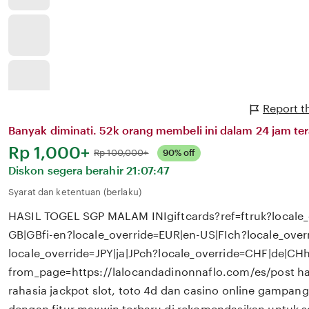
Report t
Banyak diminati. 52k orang membeli ini dalam 24 jam ter
Harga:
Rp 1,000+
Normal:
Rp 100,000+
90% off
Diskon segera berahir
21:07:47
Syarat dan ketentuan (berlaku)
HASIL TOGEL SGP MALAM INIgiftcards?ref=ftruk?locale_
GB|GBfi-en?locale_override=EUR|en-US|FIch?locale_ove
locale_override=JPY|ja|JPch?locale_override=CHF|de|CHh
from_page=https://lalocandadinonnaflo.com/es/post h
rahasia jackpot slot, toto 4d dan casino online gampang