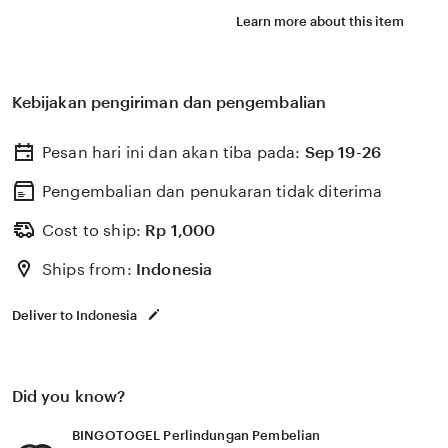
rahasia jackpot slot, toto 4d dan casino online gampang
Learn more about this item
dengan fitur maxwin terbaru di rekomendasikan untuk s
gampang menang
Kebijakan pengiriman dan pengembalian
Disebut sebagai situs gacor toto slot terpercaya, BIN
berbagai jenis games slot online dengan tingkat keme
Pesan hari ini dan akan tiba pada:
Sep 19-26
menang hari ini. Tentu BINGOTOGEL menjadi pilihan ya
meraih kemenangan dengan peluang menang besar di si
Pengembalian dan penukaran tidak diterima
terbaik hari ini tahun 2025 minimal deposit 1000 rupiah.
Cost to ship:
Rp
1,000
Ships from:
Indonesia
Deliver to Indonesia
Did you know?
BINGOTOGEL Perlindungan Pembelian