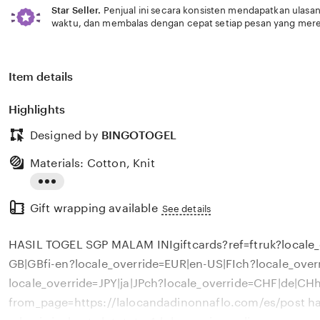
Star Seller.
Penjual ini secara konsisten mendapatkan ulasan
waktu, dan membalas dengan cepat setiap pesan yang mere
Item details
Highlights
Designed by
BINGOTOGEL
Materials: Cotton, Knit
Read
Gift wrapping available
the
See details
full
HASIL TOGEL SGP MALAM INIgiftcards?ref=ftruk?locale_
description
GB|GBfi-en?locale_override=EUR|en-US|FIch?locale_ove
locale_override=JPY|ja|JPch?locale_override=CHF|de|CHh
from_page=https://lalocandadinonnaflo.com/es/post h